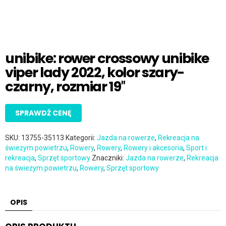
unibike: rower crossowy unibike
viper lady 2022, kolor szary-
czarny, rozmiar 19″
SPRAWDŹ CENĘ
SKU:
13755-35113
Kategorii:
Jazda na rowerze
,
Rekreacja na
świeżym powietrzu
,
Rowery
,
Rowery
,
Rowery i akcesoria
,
Sport i
rekreacja
,
Sprzęt sportowy
Znaczniki:
Jazda na rowerze
,
Rekreacja
na świeżym powietrzu
,
Rowery
,
Sprzęt sportowy
OPIS