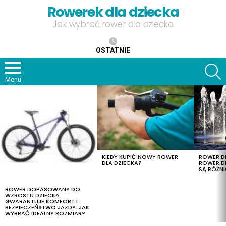
Rowerek dla dziecka
Jak wybrać rower dla dziecka
OSTATNIE
S
Menu
OSTATNIE
TREŚCI
KIEDY KUPIĆ NOWY ROWER
ROWER DL
DLA DZIECKA?
ROWER DL
SĄ RÓŻNI
ROWER DOPASOWANY DO
WZROSTU DZIECKA
GWARANTUJE KOMFORT I
BEZPIECZEŃSTWO JAZDY. JAK
WYBRAĆ IDEALNY ROZMIAR?