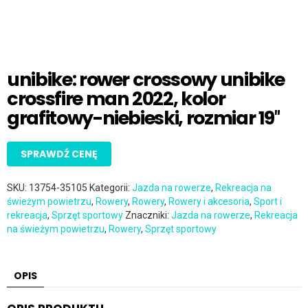
unibike: rower crossowy unibike
crossfire man 2022, kolor
grafitowy-niebieski, rozmiar 19″
SPRAWDŹ CENĘ
SKU:
13754-35105
Kategorii:
Jazda na rowerze
,
Rekreacja na
świeżym powietrzu
,
Rowery
,
Rowery
,
Rowery i akcesoria
,
Sport i
rekreacja
,
Sprzęt sportowy
Znaczniki:
Jazda na rowerze
,
Rekreacja
na świeżym powietrzu
,
Rowery
,
Sprzęt sportowy
OPIS