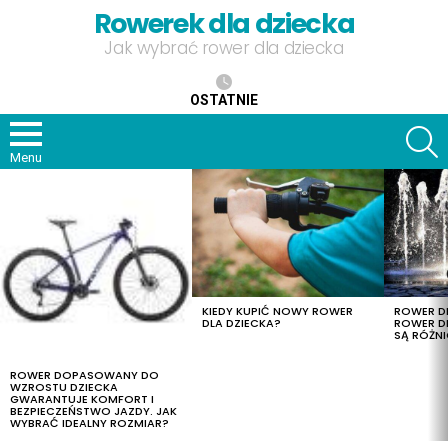
Rowerek dla dziecka
Jak wybrać rower dla dziecka
OSTATNIE
S
Menu
OSTATNIE
TREŚCI
KIEDY KUPIĆ NOWY ROWER
ROWER DL
DLA DZIECKA?
ROWER DL
SĄ RÓŻNI
ROWER DOPASOWANY DO
WZROSTU DZIECKA
GWARANTUJE KOMFORT I
BEZPIECZEŃSTWO JAZDY. JAK
WYBRAĆ IDEALNY ROZMIAR?