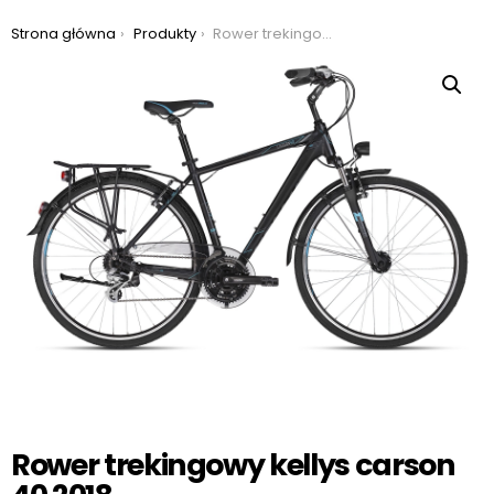
Jesteś tutaj:
Strona główna
Produkty
Rower trekingowy kellys carson 40 2018
Rower trekingowy kellys carson