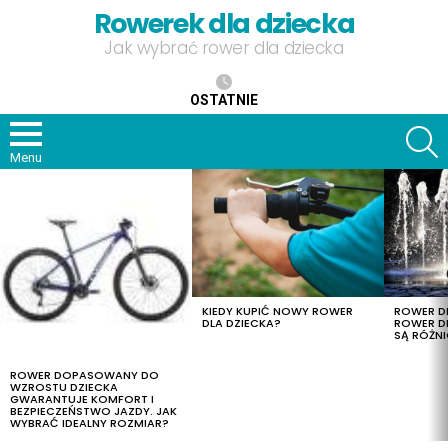
Rowerek dla dziecka
Jak wybrać rower dla dziecka
OSTATNIE
S
Menu
OSTATNIE
TREŚCI
KIEDY KUPIĆ NOWY ROWER
ROWER DL
DLA DZIECKA?
ROWER DL
SĄ RÓŻNI
ROWER DOPASOWANY DO
WZROSTU DZIECKA
GWARANTUJE KOMFORT I
BEZPIECZEŃSTWO JAZDY. JAK
WYBRAĆ IDEALNY ROZMIAR?