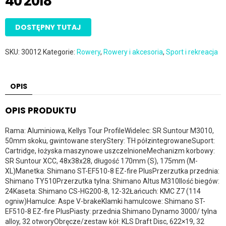
40 2018
DOSTĘPNY TUTAJ
SKU:
30012
Kategorie:
Rowery
,
Rowery i akcesoria
,
Sport i rekreacja
OPIS
OPIS PRODUKTU
Rama: Aluminiowa, Kellys Tour ProfileWidelec: SR Suntour M3010,
50mm skoku, gwintowane steryStery: TH półzintegrowaneSuport:
Cartridge, łożyska maszynowe uszczelnioneMechanizm korbowy:
SR Suntour XCC, 48x38x28, długość 170mm (S), 175mm (M-
XL)Manetka: Shimano ST-EF510-8 EZ-fire PlusPrzerzutka przednia:
Shimano TY510Przerzutka tylna: Shimano Altus M310Ilość biegów:
24Kaseta: Shimano CS-HG200-8, 12-32Łańcuch: KMC Z7 (114
ogniw)Hamulce: Aspe V-brakeKlamki hamulcowe: Shimano ST-
EF510-8 EZ-fire PlusPiasty: przednia Shimano Dynamo 3000/ tylna
alloy, 32 otworyObręcze/zestaw kół: KLS Draft Disc, 622×19, 32