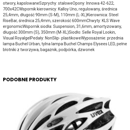
otwory, kapslowaneSzprychy: staloweOpony: Innowa 42-622,
700x42CWspornik kierownicy: Kalloy Uno, regulowany, średnica
25,4mm, długość 90mm (S-M), 110mm (L-XL)Kierownica: Steel
RiseBar, średnica 25,4mm, szerokość 600mmChwyty: KLS Wave
ergonomicWspornik siodła: Suspension, 31,6mm, amortyzowany,
długość 300mm (S), 350mm (M-XL)Siodło: Selle Royal Lookin,
Visual RoyalgelPedały: NonSlip- plastikoweWyposażenie: przednia
lampa Buchel Urban, tylna lampa Buchel Champs Elysees LED, pełne
błotniki z tworzywa, bagażnik, podpórka, dzwonek
PODOBNE PRODUKTY