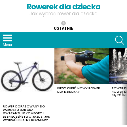
Rowerek dla dziecka
Jak wybrać rower dla dziecka
OSTATNIE
S
Menu
OSTATNIE
TREŚCI
KIEDY KUPIĆ NOWY ROWER
ROWER DL
DLA DZIECKA?
ROWER DL
SĄ RÓŻNI
ROWER DOPASOWANY DO
WZROSTU DZIECKA
GWARANTUJE KOMFORT I
BEZPIECZEŃSTWO JAZDY. JAK
WYBRAĆ IDEALNY ROZMIAR?