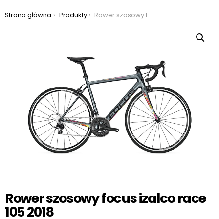
Jesteś tutaj:
Strona główna
Produkty
Rower szosowy focus izalco race 105 2018
Rower szosowy focus izalco race
105 2018