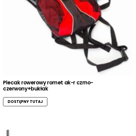
Plecak rowerowy romet ak-r czrno-
czerwony+bukłak
DOSTĘPNY TUTAJ