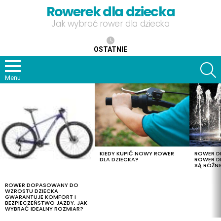
Rowerek dla dziecka
Jak wybrać rower dla dziecka
OSTATNIE
S
Menu
OSTATNIE
TREŚCI
KIEDY KUPIĆ NOWY ROWER
ROWER DL
DLA DZIECKA?
ROWER DL
SĄ RÓŻNI
ROWER DOPASOWANY DO
WZROSTU DZIECKA
GWARANTUJE KOMFORT I
BEZPIECZEŃSTWO JAZDY. JAK
WYBRAĆ IDEALNY ROZMIAR?