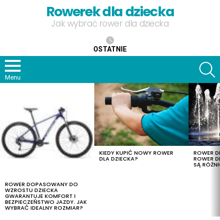
Rowerek dla dziecka
Jak wybrać rower dla dziecka
OSTATNIE
S
Menu
OSTATNIE
TREŚCI
KIEDY KUPIĆ NOWY ROWER
ROWER DL
DLA DZIECKA?
ROWER DL
SĄ RÓŻNI
ROWER DOPASOWANY DO
WZROSTU DZIECKA
GWARANTUJE KOMFORT I
BEZPIECZEŃSTWO JAZDY. JAK
WYBRAĆ IDEALNY ROZMIAR?