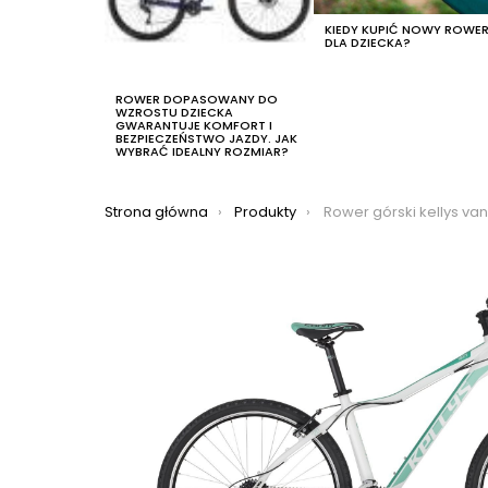
KIEDY KUPIĆ NOWY ROWE
DLA DZIECKA?
ROWER DOPASOWANY DO
WZROSTU DZIECKA
GWARANTUJE KOMFORT I
BEZPIECZEŃSTWO JAZDY. JAK
WYBRAĆ IDEALNY ROZMIAR?
Jesteś tutaj:
Strona główna
Produkty
Rower górski kellys van