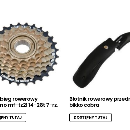
bieg rowerowy
Błotnik rowerowy przed
o mf-tz21 14-28t 7-rz.
bikko cobra
PNY TUTAJ
DOSTĘPNY TUTAJ