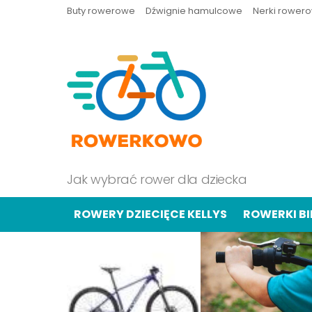
Buty rowerowe
Dźwignie hamulcowe
Nerki rower
Jak wybrać rower dla dziecka
ROWERY DZIECIĘCE KELLYS
ROWERKI B
OSTATNIE
TREŚCI