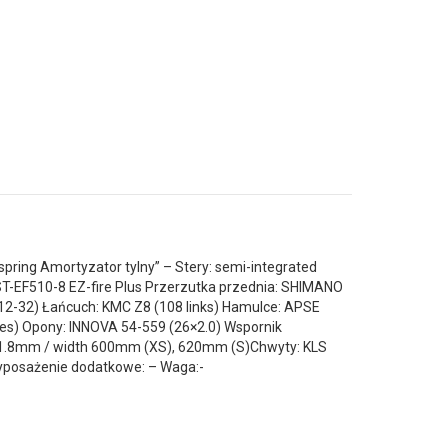
ring Amortyzator tylny” – Stery: semi-integrated
-EF510-8 EZ-fire Plus Przerzutka przednia: SHIMANO
2-32) Łańcuch: KMC Z8 (108 links) Hamulce: APSE
les) Opony: INNOVA 54-559 (26×2.0) Wspornik
m 31.8mm / width 600mm (XS), 620mm (S)Chwyty: KLS
Wyposażenie dodatkowe: – Waga:-