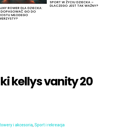
SPORT W ŻYCIU DZIECKA –
DLACZEGO JEST TAK WAŻNY?
ALNY ROWER DLA DZIECKA:
K DOPASOWAĆ GO DO
ROSTU MŁODEGO
WERZYSTY?
i kellys vanity 20
Rowery i akcesoria
,
Sport i rekreacja