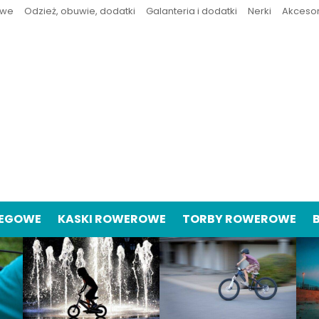
owe
Odzież, obuwie, dodatki
Galanteria i dodatki
Nerki
Akceso
IEGOWE
KASKI ROWEROWE
TORBY ROWEROWE