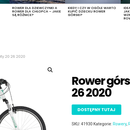
R
ROWER DLA DZIEWCZYNKI A
KIEDY I CZY W OGÓLE WARTO
IDE
ROWER DLA CHŁOPCA – JAKIE
KUPIĆ DZIECKU ROWER
JA
SĄ RÓŻNICE?
GÓRSKI?
WZ
RO
ity 20 26 2020
Rower górsk
26 2020
DOSTĘPNY TUTAJ
SKU:
41930
Kategorie:
Rowery
,