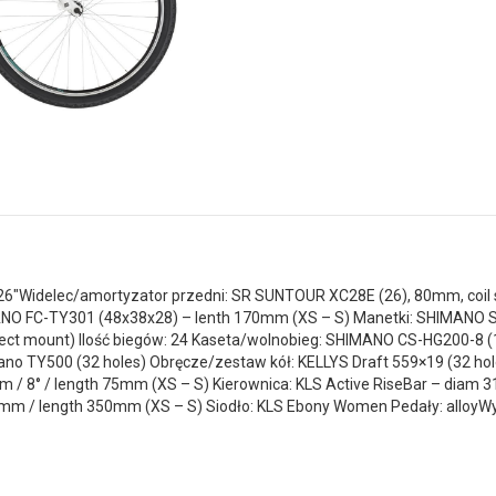
26″Widelec/amortyzator przedni: SR SUNTOUR XC28E (26), 80mm, coil sp
NO FC-TY301 (48x38x28) – lenth 170mm (XS – S) Manetki: SHIMANO ST
ct mount) Ilość biegów: 24 Kaseta/wolnobieg: SHIMANO CS-HG200-8 (1
mano TY500 (32 holes) Obręcze/zestaw kół: KELLYS Draft 559×19 (32 ho
mm / 8° / length 75mm (XS – S) Kierownica: KLS Active RiseBar – dia
.9mm / length 350mm (XS – S) Siodło: KLS Ebony Women Pedały: alloy