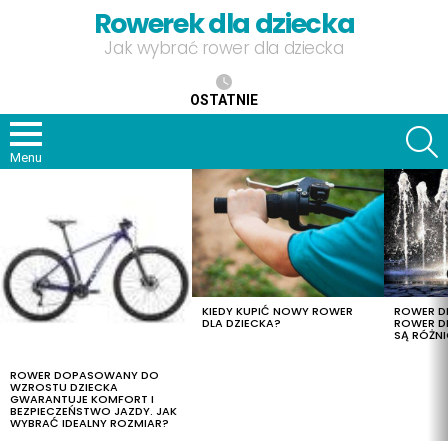
Rowerek dla dziecka
Jak wybrać rower dla dziecka
OSTATNIE
S
Menu
OSTATNIE
TREŚCI
KIEDY KUPIĆ NOWY ROWER
ROWER DL
DLA DZIECKA?
ROWER DL
SĄ RÓŻNI
ROWER DOPASOWANY DO
WZROSTU DZIECKA
GWARANTUJE KOMFORT I
BEZPIECZEŃSTWO JAZDY. JAK
WYBRAĆ IDEALNY ROZMIAR?