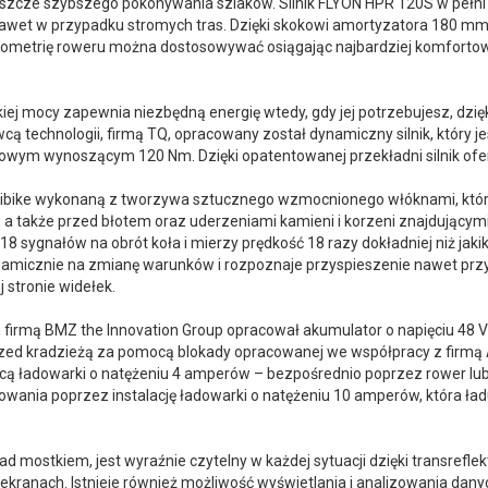
szcze szybszego pokonywania szlaków. Silnik FLYON HPR 120S w pełn
awet w przypadku stromych tras. Dzięki skokowi amortyzatora 180 mm
eometrię roweru można dostosowywać osiągając najbardziej komfortową
j mocy zapewnia niezbędną energię wtedy, gdy jej potrzebujesz, dzięki
technologii, firmą TQ, opracowany został dynamiczny silnik, który je
ym wynoszącym 120 Nm. Dzięki opatentowanej przekładni silnik ofe
Haibike wykonaną z tworzywa sztucznego wzmocnionego włóknami, któr
 także przed błotem oraz uderzeniami kamieni i korzeni znajdującymi 
8 sygnałów na obrót koła i mierzy prędkość 18 razy dokładniej niż jaki
namicznie na zmianę warunków i rozpoznaje przyspieszenie nawet przy 
 stronie widełek.
m firmą BMZ the Innovation Group opracował akumulator o napięciu 48
ed kradzieżą za pomocą blokady opracowanej we współpracy z firm
ą ładowarki o natężeniu 4 amperów – bezpośrednio poprzez rower lu
dowania poprzez instalację ładowarki o natężeniu 10 amperów, która ł
ad mostkiem, jest wyraźnie czytelny w każdej sytuacji dzięki transrefl
anach. Istnieje również możliwość wyświetlania i analizowania danych i