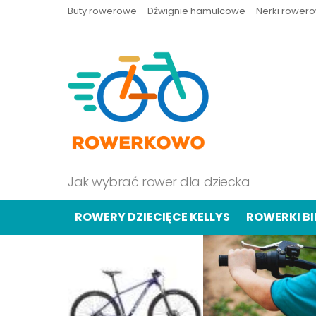
Buty rowerowe
Dźwignie hamulcowe
Nerki rower
Jak wybrać rower dla dziecka
ROWERY DZIECIĘCE KELLYS
ROWERKI B
OSTATNIE
TREŚCI