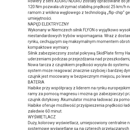
Rowery z serii XDURO NDURO zostały opracowane do je
120 Nm pozwala utrzymać stabilną prędkość 25 km/h n
ramom z włókna węglowego z technologią „flip-chip” g
umiejętności.
NAPĘD ELEKTRYCZNY
Wykonany w Niemczech silnik FLYON o wyjątkowo wysokie
niestandardowych trybów wspomagania. Wraz z dostawcą 
rynku, cechującym się maksymalnym momentem obrotow
kompaktowe wymiary.
Silnik zabezpieczony został pokrywą SkidPlate firmy 
uderzeniami podczas przejeżdżania nad przeszkodami, a
Nowa tarcza z czujnikiem prędkości wysyła do systemu 1
system może reagować znacznie szybciej i bardziej dy
czujnik jest mocowany w bezpiecznym miejscu, po lewej
BATERIA
Haibike przy współpracy z liderem na rynku europejski
ramy za pomocą magnesu i można go zabezpieczyć prz
czujnik dotykowy. Akumulator można ładować za pomoc
Haibike oferuje możliwość przyśpieszenia prędkości ła
zaledwie 60 minut.
WYŚWIETLACZ
Duży, kolorowy wyświetlacz, umiejscowiony centralnie n
systemowe wyświetlane są na czterech przełączanych ekr