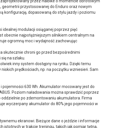
i zaprojektowany przez Haibike o momencie obrotowym
, geometrii przystosowanej do Enduro oraz nowym
 konfigurację, dopasowaną do stylu jazdy i poziomu
 idealnej modulacji osiąganej poprzez pięć
st obecnie najpotężniejszym silnikiem centralnym na
ruje ogromną moc i wydajność zachowując
a skutecznie chroni go przed bezpośrednimi
się na szlaku.
kolwiek inny system dostępny na rynku. Dzięki temu
niskich prędkościach, np. na początku wzniesień. Sam
 V i pojemności 630 Wh. Akumulator mocowany jest do
ą ABUS. Poziom naładowania można sprawdzić poprzez
b oddzielnie po zdemontowaniu akumulatora. Firma
aduje wyczerpany akumulator do 80% jego pojemności w
ektywnemu ekranowi. Bieżące dane o jeździe i informacje
stotnych w trakcie treningu, takich jak pomiar tętna,