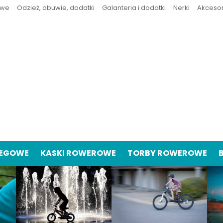
owe
Odzież, obuwie, dodatki
Galanteria i dodatki
Nerki
Akceso
IEGOWE
KASKI ROWEROWE
TORBY ROWEROWE