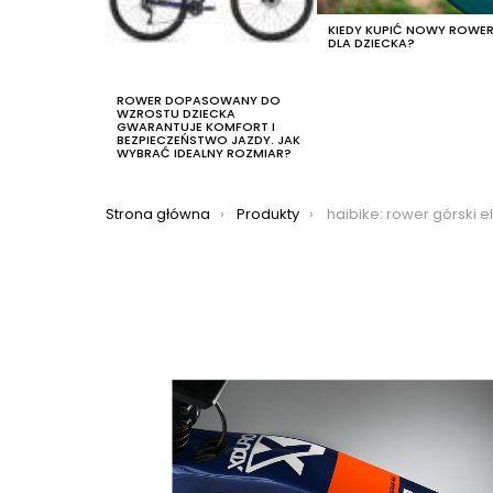
KIEDY KUPIĆ NOWY ROWE
DLA DZIECKA?
ROWER DOPASOWANY DO
WZROSTU DZIECKA
GWARANTUJE KOMFORT I
BEZPIECZEŃSTWO JAZDY. JAK
WYBRAĆ IDEALNY ROZMIAR?
Jesteś tutaj:
Strona główna
Produkty
haibike: rower górski elektryczny haibike xduro nduro 5.0 2021