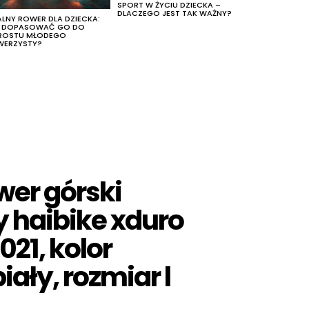
SPORT W ŻYCIU DZIECKA –
DLACZEGO JEST TAK WAŻNY?
ALNY ROWER DLA DZIECKA:
K DOPASOWAĆ GO DO
ROSTU MŁODEGO
WERZYSTY?
wer górski
y haibike xduro
021, kolor
iały, rozmiar l