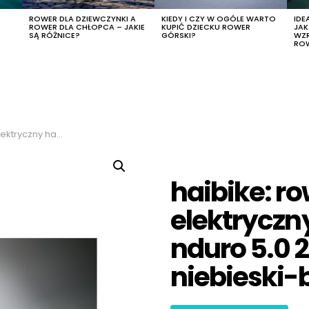
R
ROWER DLA DZIEWCZYNKI A
KIEDY I CZY W OGÓLE WARTO
IDE
ROWER DLA CHŁOPCA – JAKIE
KUPIĆ DZIECKU ROWER
JA
SĄ RÓŻNICE?
GÓRSKI?
WZ
RO
, kolor niebieski-biały, rozmiar l
haibike: ro
elektryczn
nduro 5.0 2
niebieski-b