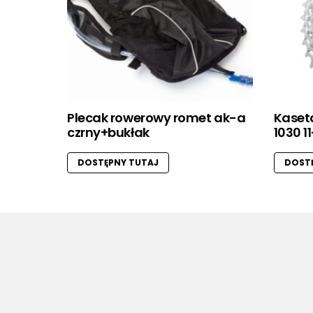
Plecak rowerowy romet ak-a
Kaset
czrny+bukłak
1030 1
DOSTĘPNY TUTAJ
DOSTĘ