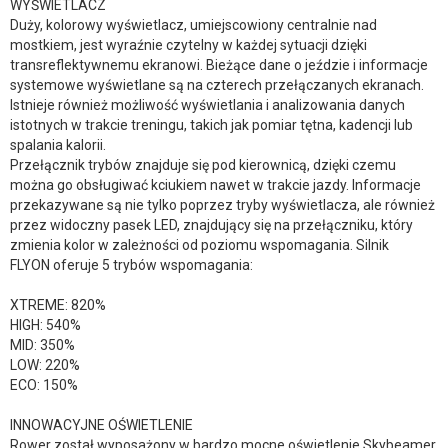
WYŚWIETLACZ
Duży, kolorowy wyświetlacz, umiejscowiony centralnie nad
mostkiem, jest wyraźnie czytelny w każdej sytuacji dzięki
transreflektywnemu ekranowi. Bieżące dane o jeździe i informacje
systemowe wyświetlane są na czterech przełączanych ekranach.
Istnieje również możliwość wyświetlania i analizowania danych
istotnych w trakcie treningu, takich jak pomiar tętna, kadencji lub
spalania kalorii.
Przełącznik trybów znajduje się pod kierownicą, dzięki czemu
można go obsługiwać kciukiem nawet w trakcie jazdy. Informacje
przekazywane są nie tylko poprzez tryby wyświetlacza, ale również
przez widoczny pasek LED, znajdujący się na przełączniku, który
zmienia kolor w zależności od poziomu wspomagania. Silnik
FLYON oferuje 5 trybów wspomagania:
XTREME: 820%
HIGH: 540%
MID: 350%
LOW: 220%
ECO: 150%
INNOWACYJNE OŚWIETLENIE
Rower został wyposażony w bardzo mocne oświetlenie Skybeamer