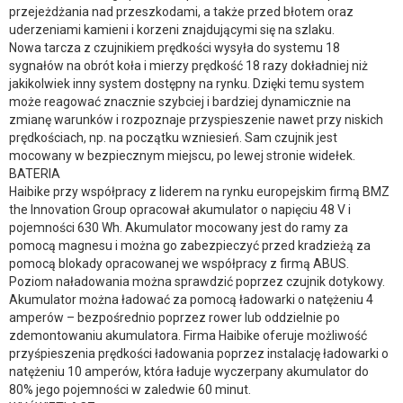
przejeżdżania nad przeszkodami, a także przed błotem oraz
uderzeniami kamieni i korzeni znajdującymi się na szlaku.
Nowa tarcza z czujnikiem prędkości wysyła do systemu 18
sygnałów na obrót koła i mierzy prędkość 18 razy dokładniej niż
jakikolwiek inny system dostępny na rynku. Dzięki temu system
może reagować znacznie szybciej i bardziej dynamicznie na
zmianę warunków i rozpoznaje przyspieszenie nawet przy niskich
prędkościach, np. na początku wzniesień. Sam czujnik jest
mocowany w bezpiecznym miejscu, po lewej stronie widełek.
BATERIA
Haibike przy współpracy z liderem na rynku europejskim firmą BMZ
the Innovation Group opracował akumulator o napięciu 48 V i
pojemności 630 Wh. Akumulator mocowany jest do ramy za
pomocą magnesu i można go zabezpieczyć przed kradzieżą za
pomocą blokady opracowanej we współpracy z firmą ABUS.
Poziom naładowania można sprawdzić poprzez czujnik dotykowy.
Akumulator można ładować za pomocą ładowarki o natężeniu 4
amperów – bezpośrednio poprzez rower lub oddzielnie po
zdemontowaniu akumulatora. Firma Haibike oferuje możliwość
przyśpieszenia prędkości ładowania poprzez instalację ładowarki o
natężeniu 10 amperów, która ładuje wyczerpany akumulator do
80% jego pojemności w zaledwie 60 minut.