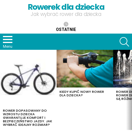
Rowerek dla dziecka
Jak wybrać rower dla dziecka
OSTATNIE
S
Menu
OSTATNIE
TREŚCI
KIEDY KUPIĆ NOWY ROWER
ROWER DL
DLA DZIECKA?
ROWER DL
SĄ RÓŻNI
ROWER DOPASOWANY DO
WZROSTU DZIECKA
GWARANTUJE KOMFORT I
BEZPIECZEŃSTWO JAZDY. JAK
WYBRAĆ IDEALNY ROZMIAR?