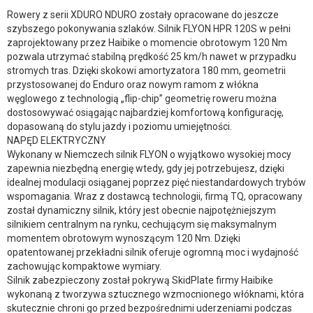
Rowery z serii XDURO NDURO zostały opracowane do jeszcze
szybszego pokonywania szlaków. Silnik FLYON HPR 120S w pełni
zaprojektowany przez Haibike o momencie obrotowym 120 Nm
pozwala utrzymać stabilną prędkość 25 km/h nawet w przypadku
stromych tras. Dzięki skokowi amortyzatora 180 mm, geometrii
przystosowanej do Enduro oraz nowym ramom z włókna
węglowego z technologią „flip-chip” geometrię roweru można
dostosowywać osiągając najbardziej komfortową konfigurację,
dopasowaną do stylu jazdy i poziomu umiejętności.
NAPĘD ELEKTRYCZNY
Wykonany w Niemczech silnik FLYON o wyjątkowo wysokiej mocy
zapewnia niezbędną energię wtedy, gdy jej potrzebujesz, dzięki
idealnej modulacji osiąganej poprzez pięć niestandardowych trybów
wspomagania. Wraz z dostawcą technologii, firmą TQ, opracowany
został dynamiczny silnik, który jest obecnie najpotężniejszym
silnikiem centralnym na rynku, cechującym się maksymalnym
momentem obrotowym wynoszącym 120 Nm. Dzięki
opatentowanej przekładni silnik oferuje ogromną moc i wydajność
zachowując kompaktowe wymiary.
Silnik zabezpieczony został pokrywą SkidPlate firmy Haibike
wykonaną z tworzywa sztucznego wzmocnionego włóknami, która
skutecznie chroni go przed bezpośrednimi uderzeniami podczas