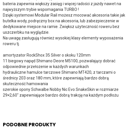
bateria zapewnia większy zasięg i więcej radości z jazdy nawet na
najwyższym trybie wspomagania TURBO !
Dzięki systemowi Modular Rail możesz mocować akcesoria takie jak
butelka wody, podręczny box na akcesoria, lub zabezpieczenie w
dedykowane miejsce na ramie. Zwiększ użyteczność roweru bez
uszczerbku na wyglądzie.
Na uwagę zasługują również wysokiej klasy elementy wyposażenia
roweru tj.
amortyzator RockShox 35 Silver o skoku 120mm
11 biegowy napęd Shimano Deore M5100, pozwalający dobrać
odpowiednie przełożenie w każdych warunkach
hydrauliczne hamulce tarczowe Shimano MT420, z tarczami o
średnicy 203 oraz 180 mm, które zapewniają bardzo dobrą
skuteczność hamowania
szerokie opony Schwalbe Nobby Nic Evo SnakeSkin w rozmiarze
29×2,60″ zapewniające bardzo dobrą trakcję na każdym podłożu
PODOBNE PRODUKTY