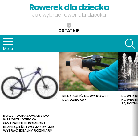
Rowerek dla dziecka
Jak wybrać rower dla dziecka
OSTATNIE
S
Menu
OSTATNIE
TREŚCI
KIEDY KUPIĆ NOWY ROWER
ROWER DL
DLA DZIECKA?
ROWER DL
SĄ RÓŻNI
ROWER DOPASOWANY DO
WZROSTU DZIECKA
GWARANTUJE KOMFORT I
BEZPIECZEŃSTWO JAZDY. JAK
WYBRAĆ IDEALNY ROZMIAR?