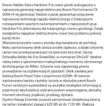
Rower Haibike Sduro Hardnine 9 to rower górski wzbogacony o
najnowszej generacji napęd elektryczny Bosch Performance CX
GEN4 (4-tej generacji). Radość z jazdy gwarantuje połączenie
najnowszej technologii napędu elektrycznego z tradycyjnymi
rozwiązaniami opartymi na komponentach z najwyższych grup.
Hardnine 9 to alternatywa dla tradycyjnego roweru górskiego. Dzięki
wydajnemu napędowi elektrycznemu rower bez problemu pokona
każdy teren.
Właściwości jezdne roweru zostały doprowadzone do perfekcji.
Nisko zamontowany silnik obniża środek ciężkości, a dzięki sztywnej
ramie moc przekazywana jest na tylne koło bez strat. Opony
Schwalbe Nobby Nic Evo SnakeSkin, w rozmiarze 29×2,60″ idealnie
radzą sobie z ujarzmieniem maksymalnego momentu obrotowego
dochodzącego do 85Nm. Sztywne osie zapewniają pewne
prowadzenie na szybkie krętych zjazdach. Silnik zasilany jest
baterią Bosch PowerTube o pojemności 625Wh. W rowerze
zastosowano bardzo czytelny i prosty w obsłudze panel Bosch
Purion na którym wyświetlane są wszelkie niezbędne informację tj.
pojemność akumulatora, wybrany poziom wspomagania, aktualny
moment obrotowy, prędkość, przebieg, dystans.
System Range Extender pozwoli zamontować dodatkową baterię
na ramie i zwiększyć zasięg z 625 Wh aż do 1125 Wh. Większa