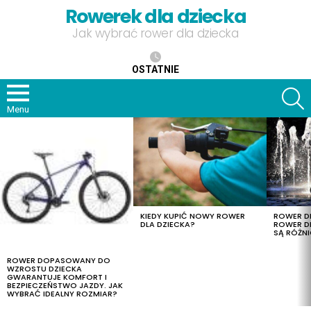
Rowerek dla dziecka
Jak wybrać rower dla dziecka
OSTATNIE
S
Menu
OSTATNIE
TREŚCI
KIEDY KUPIĆ NOWY ROWER
ROWER DL
DLA DZIECKA?
ROWER DL
SĄ RÓŻNI
ROWER DOPASOWANY DO
WZROSTU DZIECKA
GWARANTUJE KOMFORT I
BEZPIECZEŃSTWO JAZDY. JAK
WYBRAĆ IDEALNY ROZMIAR?