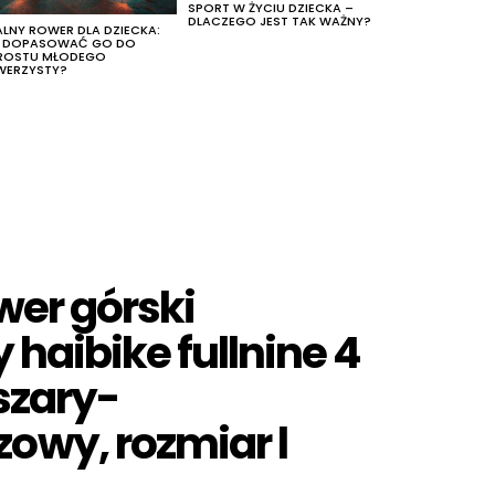
SPORT W ŻYCIU DZIECKA –
DLACZEGO JEST TAK WAŻNY?
ALNY ROWER DLA DZIECKA:
K DOPASOWAĆ GO DO
ROSTU MŁODEGO
WERZYSTY?
wer górski
 haibike fullnine 4
 szary-
wy, rozmiar l