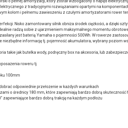
órski o pełnej amortyzacji, który został wzbogacony o napęd elektry
lektrycznego z tradycyjnymi rozwiązaniami opartymi na komponentach z
owym kołom i pełnemu zawieszeniu z czułymi amortyzatorami rower te
ekcji. Nisko zamontowany silnik obniża środek ciężkości, a dzięki sz
idealnie radzą sobie z ujarzmieniem maksymalnego momentu obrotow
 zasilany jest baterią Yamaha o pojemności 500Wh. W rowerze zastoso
ie niezbędne informację tj. pojemność akumulatora, wybrany poziom 
ia takie jak butelka wody, podręczny box na akcesoria, lub zabezpiec
posażenia roweru tj.
koku 100mm
dobrać odpowiednie przełożenie w każdych warunkach
czami o średnicy 180 mm, które zapewniają bardzo dobrą skutecznoś
 zapewniające bardzo dobrą trakcję na każdym podłożu