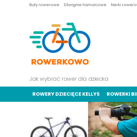
Buty rowerowe
Dźwignie hamulcowe
Nerki rower
Jak wybrać rower dla dziecka
ROWERY DZIECIĘCE KELLYS
ROWERKI B
OSTATNIE
TREŚCI