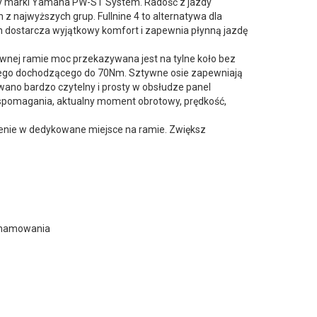
czny marki Yamaha PW-ST System. Radość z jazdy
 najwyższych grup. Fullnine 4 to alternatywa dla
n dostarcza wyjątkowy komfort i zapewnia płynną jazdę
tywnej ramie moc przekazywana jest na tylne koło bez
ego dochodzącego do 70Nm. Sztywne osie zapewniają
wano bardzo czytelny i prosty w obsłudze panel
wspomagania, aktualny moment obrotowy, prędkość,
zenie w dedykowane miejsce na ramie. Zwiększ
ć hamowania