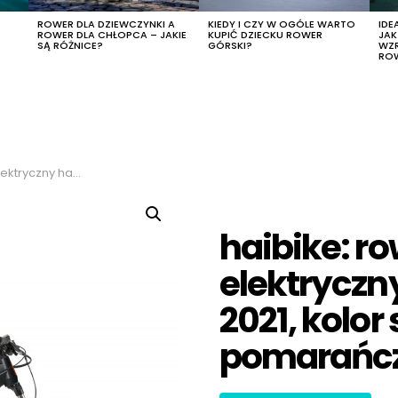
R
ROWER DLA DZIEWCZYNKI A
KIEDY I CZY W OGÓLE WARTO
IDE
ROWER DLA CHŁOPCA – JAKIE
KUPIĆ DZIECKU ROWER
JA
SĄ RÓŻNICE?
GÓRSKI?
WZ
RO
lor szary-pomarańczowy, rozmiar l
haibike: ro
elektryczny
2021, kolor
pomarańczo