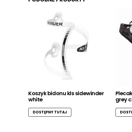
Koszyk bidonu kls sidewinder
Pleca
white
grey 
DOSTĘPNY TUTAJ
DOSTĘ