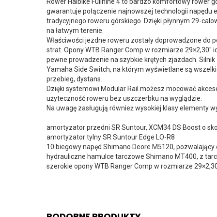
Rower Haibike Fullnine 4 to bardzo komfortowy rower g
gwarantuje połączenie najnowszej technologii napędu e
tradycyjnego roweru górskiego. Dzięki płynnym 29-cal
na łatwym terenie.
Właściwości jezdne roweru zostały doprowadzone do perf
strat. Opony WTB Ranger Comp w rozmiarze 29×2,30″ 
pewne prowadzenie na szybkie krętych zjazdach. Silnik
Yamaha Side Switch, na którym wyświetlane są wszelk
przebieg, dystans.
Dzięki systemowi Modular Rail możesz mocować akcesor
użyteczność roweru bez uszczerbku na wyglądzie.
Na uwagę zasługują również wysokiej klasy elementy wy
amortyzator przedni SR Suntour, XCM34 DS Boost o s
amortyzator tylny SR Suntour Edge LO-R8
10 biegowy napęd Shimano Deore M5120, pozwalający 
hydrauliczne hamulce tarczowe Shimano MT400, z tar
szerokie opony WTB Ranger Comp w rozmiarze 29×2,30″
PODOBNE PRODUKTY