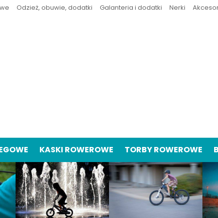
owe
Odzież, obuwie, dodatki
Galanteria i dodatki
Nerki
Akceso
IEGOWE
KASKI ROWEROWE
TORBY ROWEROWE