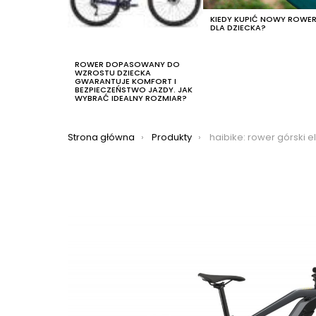
KIEDY KUPIĆ NOWY ROWE
DLA DZIECKA?
ROWER DOPASOWANY DO
WZROSTU DZIECKA
GWARANTUJE KOMFORT I
BEZPIECZEŃSTWO JAZDY. JAK
WYBRAĆ IDEALNY ROZMIAR?
Jesteś tutaj:
Strona główna
Produkty
haibike: rower górski elektryczny haibike fullnine 4 2021, ko