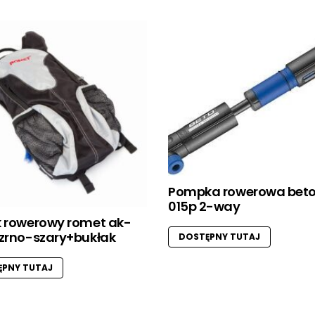
Pompka rowerowa beto
015p 2-way
k rowerowy romet ak-
czrno-szary+bukłak
DOSTĘPNY TUTAJ
PNY TUTAJ