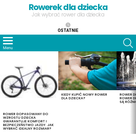
Rowerek dla dziecka
Jak wybrać rower dla dziecka
OSTATNIE
S
Menu
OSTATNIE
TREŚCI
KIEDY KUPIĆ NOWY ROWER
ROWER DL
DLA DZIECKA?
ROWER DL
SĄ RÓŻNI
ROWER DOPASOWANY DO
WZROSTU DZIECKA
GWARANTUJE KOMFORT I
BEZPIECZEŃSTWO JAZDY. JAK
WYBRAĆ IDEALNY ROZMIAR?