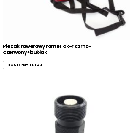
Plecak rowerowy romet ak-r czrno-
czerwony+bukłak
DOSTĘPNY TUTAJ