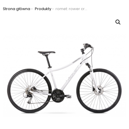
Jesteś tutaj:
Strona główna
Produkty
romet: rower crossowy romet orkan 4d 2021, kolor biały, rozmiar 18″