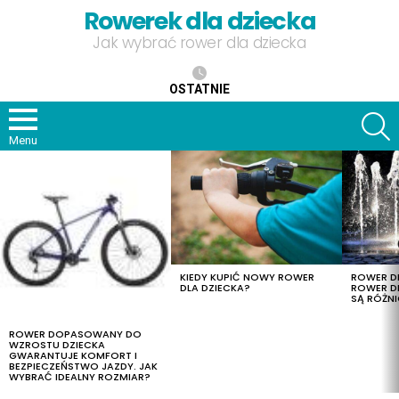
Rowerek dla dziecka
Jak wybrać rower dla dziecka
OSTATNIE
S
Menu
OSTATNIE
TREŚCI
KIEDY KUPIĆ NOWY ROWER
ROWER DL
DLA DZIECKA?
ROWER DL
SĄ RÓŻNI
ROWER DOPASOWANY DO
WZROSTU DZIECKA
GWARANTUJE KOMFORT I
BEZPIECZEŃSTWO JAZDY. JAK
WYBRAĆ IDEALNY ROZMIAR?