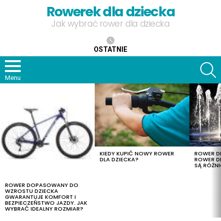
Rowerek dla dziecka
Jak wybrać rower dla dziecka
OSTATNIE
S
Menu
OSTATNIE
TREŚCI
KIEDY KUPIĆ NOWY ROWER
ROWER DL
DLA DZIECKA?
ROWER DL
SĄ RÓŻNI
ROWER DOPASOWANY DO
WZROSTU DZIECKA
GWARANTUJE KOMFORT I
BEZPIECZEŃSTWO JAZDY. JAK
WYBRAĆ IDEALNY ROZMIAR?