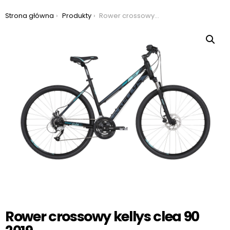
Jesteś tutaj:
Strona główna
Produkty
Rower crossowy kellys clea 90 2019
Rower crossowy kellys clea 90