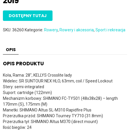
2019
DOSTĘPNY TUTAJ
SKU:
36260
Kategorie:
Rowery
,
Rowery i akcesoria
,
Sport i rekreacja
OPIS
OPIS PRODUKTU
Koła, Rama: 28″, KELLYS Crosslite lady
Widelec: SR SUNTOUR NEX HLO, 63mm, coil / Speed Lockout
Stery: semi-integrated
Suport: cartridge (122mm)
Mechanizm korbowy: SHIMANO FC-TY501 (48x38x28) – length
170mm (S), 175mm (M)
Manetki: SHIMANO Altus SL-M310 Rapidfire Plus
Przerzutka przód: SHIMANO Tourney TY710 (31.8mm)
Przerzutka tył: SHIMANO Altus M370 (direct mount)
Ilość biegów: 24