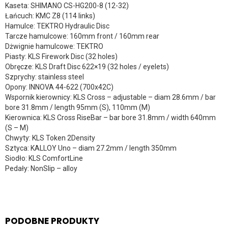
Kaseta: SHIMANO CS-HG200-8 (12-32)
Łańcuch: KMC Z8 (114 links)
Hamulce: TEKTRO Hydraulic Disc
Tarcze hamulcowe: 160mm front / 160mm rear
Dżwignie hamulcowe: TEKTRO
Piasty: KLS Firework Disc (32 holes)
Obręcze: KLS Draft Disc 622×19 (32 holes / eyelets)
Szprychy: stainless steel
Opony: INNOVA 44-622 (700x42C)
Wspornik kierownicy: KLS Cross – adjustable – diam 28.6mm / bar
bore 31.8mm / length 95mm (S), 110mm (M)
Kierownica: KLS Cross RiseBar – bar bore 31.8mm / width 640mm
(S – M)
Chwyty: KLS Token 2Density
Sztyca: KALLOY Uno – diam 27.2mm / length 350mm
Siodło: KLS ComfortLine
Pedały: NonSlip – alloy
PODOBNE PRODUKTY