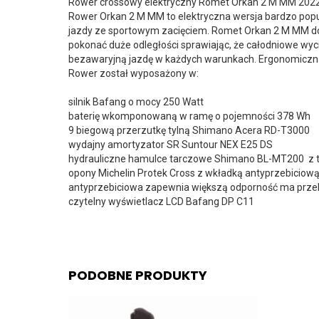
Rower crossowy elektryczny Romet Orkan 2 M MM 202
Rower Orkan 2 M MM to elektryczna wersja bardzo pop
jazdy ze sportowym zacięciem. Romet Orkan 2 M MM do
pokonać duże odległości sprawiając, że całodniowe wy
bezawaryjną jazdę w każdych warunkach. Ergonomiczna
Rower został wyposażony w:
silnik Bafang o mocy 250 Watt
baterię wkomponowaną w ramę o pojemności 378 Wh
9 biegową przerzutkę tylną Shimano Acera RD-T3000
wydajny amortyzator SR Suntour NEX E25 DS
hydrauliczne hamulce tarczowe Shimano BL-MT200 z 
opony Michelin Protek Cross z wkładką antyprzebicio
antyprzebiciowa zapewnia większą odporność ma prze
czytelny wyświetlacz LCD Bafang DP C11
PODOBNE PRODUKTY