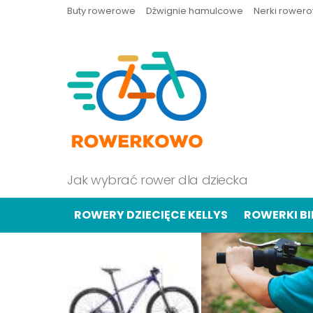
Buty rowerowe
Dźwignie hamulcowe
Nerki rower
Jak wybrać rower dla dziecka
ROWERY DZIECIĘCE KELLYS
ROWERKI B
OSTATNIE
TREŚCI