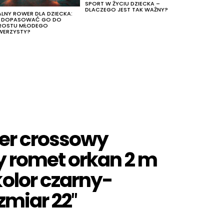
SPORT W ŻYCIU DZIECKA –
DLACZEGO JEST TAK WAŻNY?
ALNY ROWER DLA DZIECKA:
K DOPASOWAĆ GO DO
ROSTU MŁODEGO
WERZYSTY?
er crossowy
y romet orkan 2 m
olor czarny-
zmiar 22″