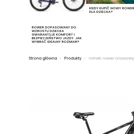
KIEDY KUPIĆ NOWY ROWE
DLA DZIECKA?
ROWER DOPASOWANY DO
WZROSTU DZIECKA
GWARANTUJE KOMFORT I
BEZPIECZEŃSTWO JAZDY. JAK
WYBRAĆ IDEALNY ROZMIAR?
Jesteś tutaj:
Strona główna
Produkty
romet: rower crossowy elektryczny romet orkan 2 m mm 2022, k