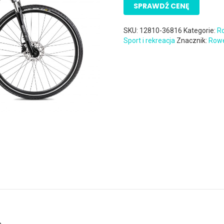
SPRAWDŹ CENĘ
SKU:
12810-36816
Kategorie:
R
Sport i rekreacja
Znacznik:
Rowe