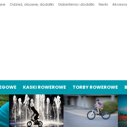
owe
Odzież, obuwie, dodatki
Galanteria i dodatki
Nerki
Akceso
IEGOWE
KASKI ROWEROWE
TORBY ROWEROWE