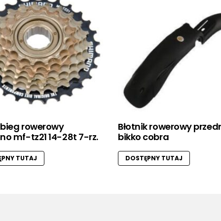
bieg rowerowy
Błotnik rowerowy przed
o mf-tz21 14-28t 7-rz.
bikko cobra
PNY TUTAJ
DOSTĘPNY TUTAJ