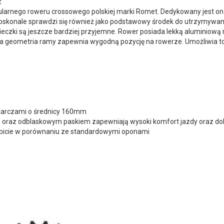
2
ularnego roweru crossowego polskiej marki Romet. Dedykowany jest on
skonale sprawdzi się również jako podstawowy środek do utrzymywani
cieczki są jeszcze bardziej przyjemne. Rower posiada lekką aluminiow
 geometria ramy zapewnia wygodną pozycję na rowerze. Umożliwia to 
tarczami o średnicy 160mm
wą oraz odblaskowym paskiem zapewniają wysoki komfort jazdy oraz d
bicie w porównaniu ze standardowymi oponami