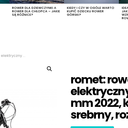
R
ROWER DLA DZIEWCZYNKI A
KIEDY I CZY W OGÓLE WARTO
IDE
ROWER DLA CHŁOPCA – JAKIE
KUPIĆ DZIECKU ROWER
JA
SĄ RÓŻNICE?
GÓRSKI?
WZ
RO
olor czarny-srebrny, rozmiar 22″
romet: row
elektryczn
mm 2022, k
srebrny, ro