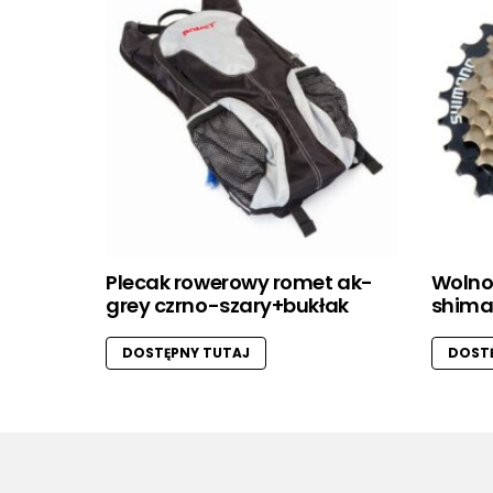
Plecak rowerowy romet ak-
Wolno
grey czrno-szary+bukłak
shiman
DOSTĘPNY TUTAJ
DOSTĘ