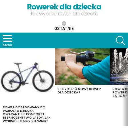
Rowerek dla dziecka
Jak wybrać rower dla dziecka
OSTATNIE
S
Menu
OSTATNIE
TREŚCI
KIEDY KUPIĆ NOWY ROWER
ROWER DL
DLA DZIECKA?
ROWER DL
SĄ RÓŻNI
ROWER DOPASOWANY DO
WZROSTU DZIECKA
GWARANTUJE KOMFORT I
BEZPIECZEŃSTWO JAZDY. JAK
WYBRAĆ IDEALNY ROZMIAR?