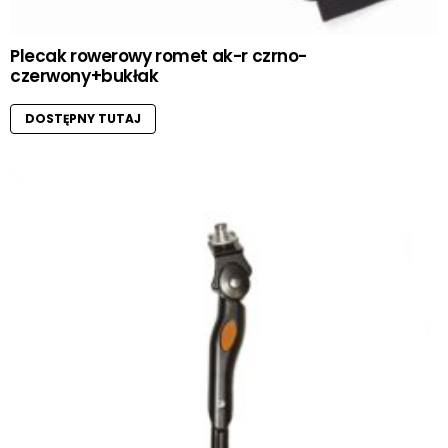
Plecak rowerowy romet ak-r czrno-
czerwony+bukłak
DOSTĘPNY TUTAJ