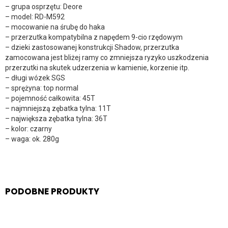
– grupa osprzętu: Deore
– model: RD-M592
– mocowanie na śrubę do haka
– przerzutka kompatybilna z napędem 9-cio rzędowym
– dzieki zastosowanej konstrukcji Shadow, przerzutka
zamocowana jest bliżej ramy co zmniejsza ryzyko uszkodzenia
przerzutki na skutek udzerzenia w kamienie, korzenie itp.
– długi wózek SGS
– sprężyna: top normal
– pojemność całkowita: 45T
– najmniejszą zębatka tylna: 11T
– największa zębatka tylna: 36T
– kolor: czarny
– waga: ok. 280g
PODOBNE PRODUKTY