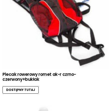
Plecak rowerowy romet ak-r czrno-
czerwony+bukłak
DOSTĘPNY TUTAJ