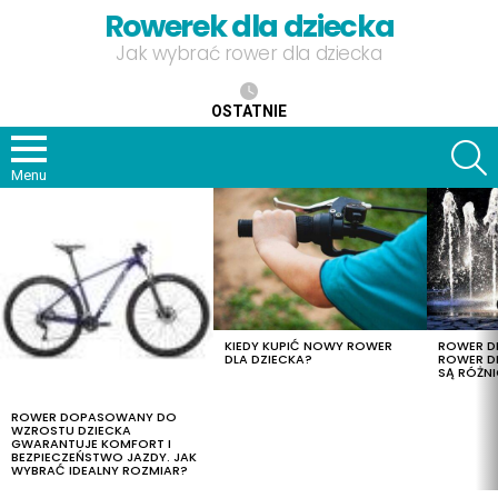
Rowerek dla dziecka
Jak wybrać rower dla dziecka
OSTATNIE
S
Menu
OSTATNIE
TREŚCI
KIEDY KUPIĆ NOWY ROWER
ROWER DL
DLA DZIECKA?
ROWER DL
SĄ RÓŻNI
ROWER DOPASOWANY DO
WZROSTU DZIECKA
GWARANTUJE KOMFORT I
BEZPIECZEŃSTWO JAZDY. JAK
WYBRAĆ IDEALNY ROZMIAR?