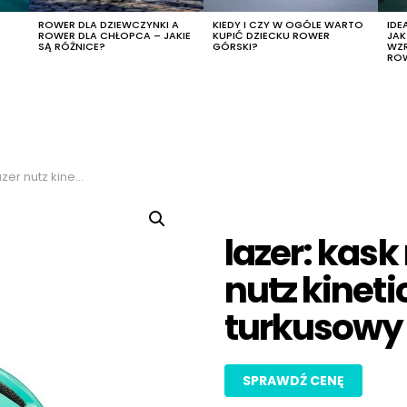
R
ROWER DLA DZIEWCZYNKI A
KIEDY I CZY W OGÓLE WARTO
IDE
ROWER DLA CHŁOPCA – JAKIE
KUPIĆ DZIECKU ROWER
JA
SĄ RÓŻNICE?
GÓRSKI?
WZ
RO
core, kolor turkusowy
lazer: kask
nutz kineti
turkusowy
SPRAWDŹ CENĘ