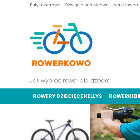
Buty rowerowe
Dźwignie hamulcowe
Nerki rower
Jak wybrać rower dla dziecka
ROWERY DZIECIĘCE KELLYS
ROWERKI B
OSTATNIE
TREŚCI