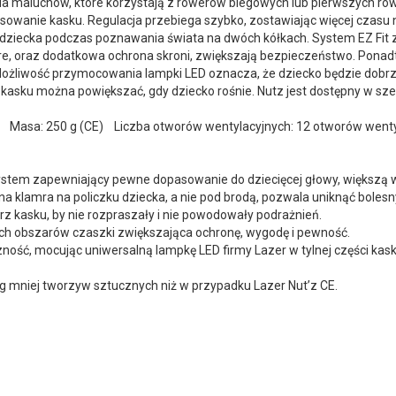
dla maluchów, które korzystają z rowerów biegowych lub pierwszych r
owanie kasku. Regulacja przebiega szybko, zostawiając więcej czasu n
 dziecka podczas poznawania świata na dwóch kółkach. System EZ Fit
ore, oraz dodatkowa ochrona skroni, zwiększają bezpieczeństwo. Pona
 Możliwość przymocowania lampki LED oznacza, że dziecko będzie do
asku można powiększać, gdy dziecko rośnie. Nutz jest dostępny w szer
t Masa: 250 g (CE) Liczba otworów wentylacyjnych: 12 otworów wen
stem zapewniający pewne dopasowanie do dziecięcej głowy, większą w
a klamra na policzku dziecka, a nie pod brodą, pozwala uniknąć bolesn
 kasku, by nie rozpraszały i nie powodowały podrażnień.
ych obszarów czaszki zwiększająca ochronę, wygodę i pewność.
ność, mocując uniwersalną lampkę LED firmy Lazer w tylnej części kask
g mniej tworzyw sztucznych niż w przypadku Lazer Nut’z CE.