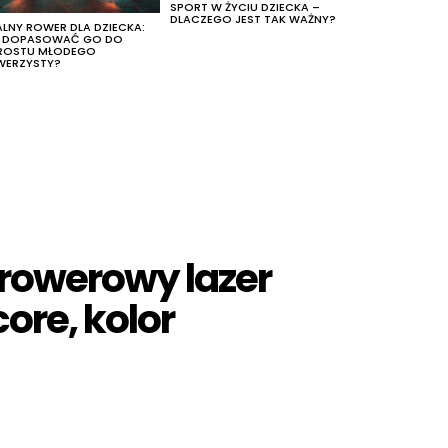
SPORT W ŻYCIU DZIECKA –
DLACZEGO JEST TAK WAŻNY?
ALNY ROWER DLA DZIECKA:
K DOPASOWAĆ GO DO
ROSTU MŁODEGO
WERZYSTY?
 rowerowy lazer
core, kolor