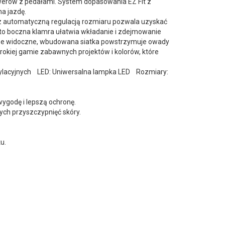
owerów z pedałami. System dopasowania EZ Fit z
a jazdę.
 z automatyczną regulacją rozmiaru pozwala uzyskać
dto boczna klamra ułatwia wkładanie i zdejmowanie
brze widoczne, wbudowana siatka powstrzymuje owady
okiej gamie zabawnych projektów i kolorów, które
tylacyjnych LED: Uniwersalna lampka LED Rozmiary:
ygodę i lepszą ochronę.
ych przyszczypnięć skóry.
u.