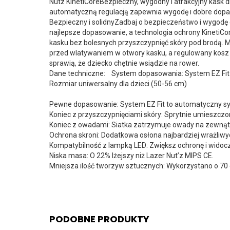
Nutz KinetiCoreBezpieczny, wygodny i atrakcyjny kask 
automatyczną regulacją zapewnia wygodę i dobre dopas
Bezpieczny i solidnyZadbaj o bezpieczeństwo i wygodę
najlepsze dopasowanie, a technologia ochrony KinetiC
kasku bez bolesnych przyszczypnięć skóry pod brodą.
przed wlatywaniem w otwory kasku, a regulowany kosz k
sprawią, że dziecko chętnie wsiądzie na rower.
Dane techniczne: System dopasowania: System EZ Fi
Rozmiar uniwersalny dla dzieci (50-56 cm)
Pewne dopasowanie: System EZ Fit to automatyczny sy
Koniec z przyszczypnięciami skóry: Sprytnie umieszczon
Koniec z owadami: Siatka zatrzymuje owady na zewnątrz
Ochrona skroni: Dodatkowa osłona najbardziej wrażliw
Kompatybilność z lampką LED: Zwiększ ochronę i widocz
Niska masa: O 22% lżejszy niż Lazer Nut’z MIPS CE.
Mniejsza ilość tworzyw sztucznych: Wykorzystano o 70 
PODOBNE PRODUKTY