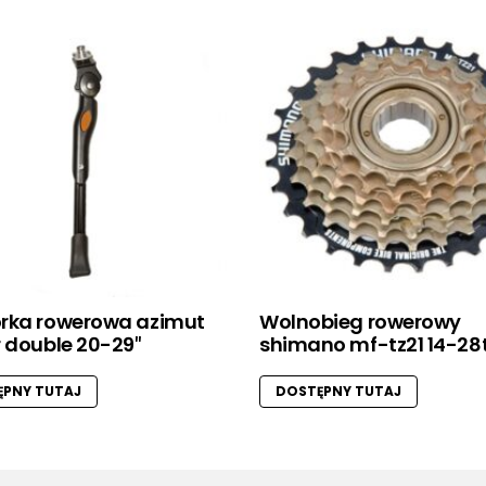
rka rowerowa azimut
Wolnobieg rowerowy
 double 20-29″
shimano mf-tz21 14-28t
PNY TUTAJ
DOSTĘPNY TUTAJ