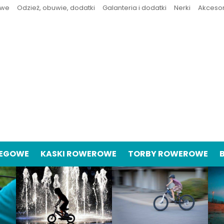
owe
Odzież, obuwie, dodatki
Galanteria i dodatki
Nerki
Akceso
IEGOWE
KASKI ROWEROWE
TORBY ROWEROWE