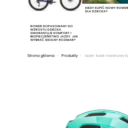
KIEDY KUPIĆ NOWY ROWE
DLA DZIECKA?
ROWER DOPASOWANY DO
WZROSTU DZIECKA
GWARANTUJE KOMFORT I
BEZPIECZEŃSTWO JAZDY. JAK
WYBRAĆ IDEALNY ROZMIAR?
Jesteś tutaj:
Strona główna
Produkty
lazer: kask rowerowy lazer nutz kineti