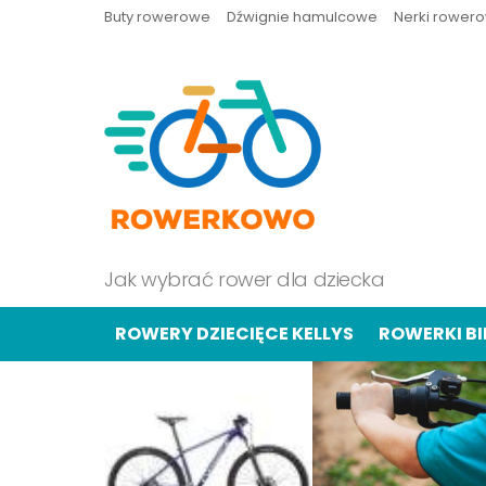
Buty rowerowe
Dźwignie hamulcowe
Nerki rower
Jak wybrać rower dla dziecka
ROWERY DZIECIĘCE KELLYS
ROWERKI B
OSTATNIE
TREŚCI