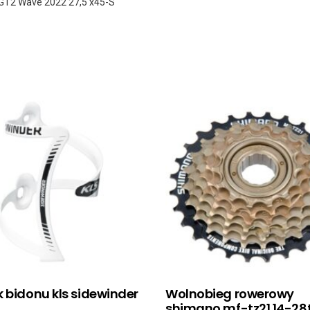
 GT2 Wave 2022 27,5 x45-S
 bidonu kls sidewinder
Wolnobieg rowerowy
shimano mf-tz21 14-28t