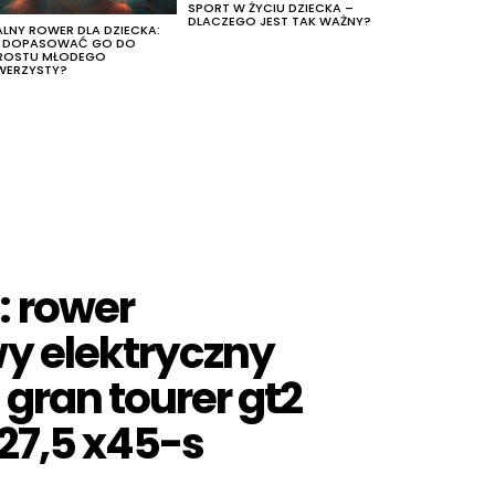
SPORT W ŻYCIU DZIECKA –
DLACZEGO JEST TAK WAŻNY?
ALNY ROWER DLA DZIECKA:
K DOPASOWAĆ GO DO
ROSTU MŁODEGO
WERZYSTY?
: rower
y elektryczny
gran tourer gt2
27,5 x45-s