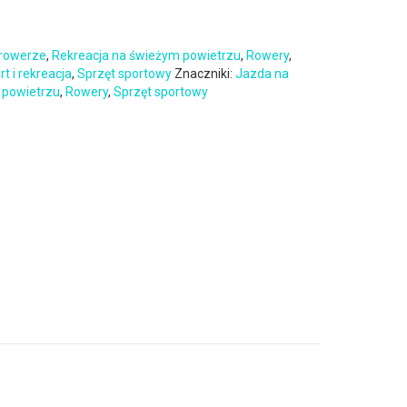
 rowerze
,
Rekreacja na świeżym powietrzu
,
Rowery
,
rt i rekreacja
,
Sprzęt sportowy
Znaczniki:
Jazda na
 powietrzu
,
Rowery
,
Sprzęt sportowy