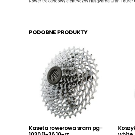
Rower trekkingowy elektryczny Husqvarna Gran Tourer
PODOBNE PRODUKTY
Kaseta rowerowa sram pg-
Koszyk
1030 11-36 10-rz
white