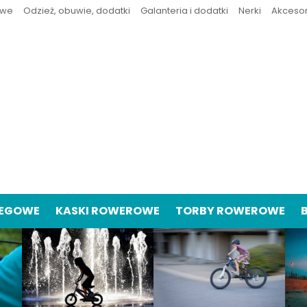
owe
Odzież, obuwie, dodatki
Galanteria i dodatki
Nerki
Akceso
IEGOWE
KASKI ROWEROWE
TORBY ROWEROWE