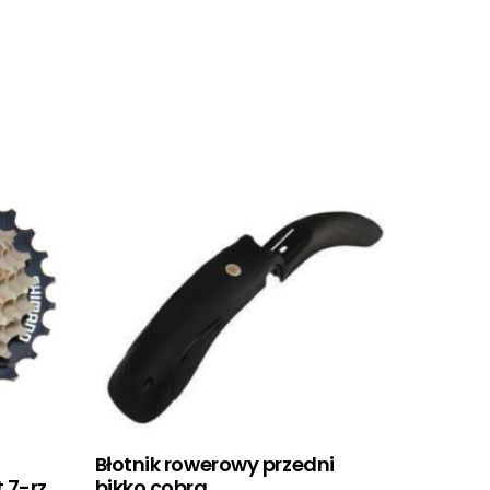
Błotnik rowerowy przedni
 7-rz.
bikko cobra