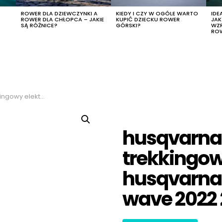
R
ROWER DLA DZIEWCZYNKI A
KIEDY I CZY W OGÓLE WARTO
IDE
ROWER DLA CHŁOPCA – JAKIE
KUPIĆ DZIECKU ROWER
JA
SĄ RÓŻNICE?
GÓRSKI?
WZ
RO
tourer gt2 wave 2022 27,5 x45-s
husqvarna
trekkingow
husqvarna 
wave 2022 