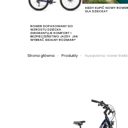
KIEDY KUPIĆ NOWY ROWE
DLA DZIECKA?
ROWER DOPASOWANY DO
WZROSTU DZIECKA
GWARANTUJE KOMFORT I
BEZPIECZEŃSTWO JAZDY. JAK
WYBRAĆ IDEALNY ROZMIAR?
Jesteś tutaj:
Strona główna
Produkty
husqvarna: rower trekkingowy elektryczny husqvarna gran 