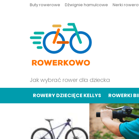
Buty rowerowe
Dźwignie hamulcowe
Nerki rower
Jak wybrać rower dla dziecka
ROWERY DZIECIĘCE KELLYS
ROWERKI B
OSTATNIE
TREŚCI