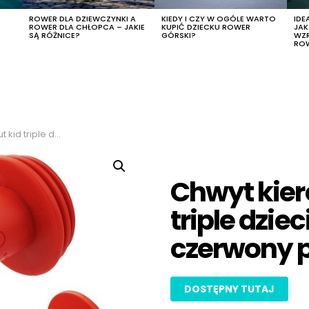
R
ROWER DLA DZIEWCZYNKI A
KIEDY I CZY W OGÓLE WARTO
IDE
ROWER DLA CHŁOPCA – JAKIE
KUPIĆ DZIECKU ROWER
JA
SĄ RÓŻNICE?
GÓRSKI?
WZ
RO
cy 110mm czerwony para
Chwyt kier
triple dzi
czerwony 
DOSTĘPNY TUTAJ