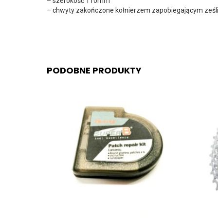
– szerokość 110mm
– chwyty zakończone kołnierzem zapobiegającym ześliz
PODOBNE PRODUKTY