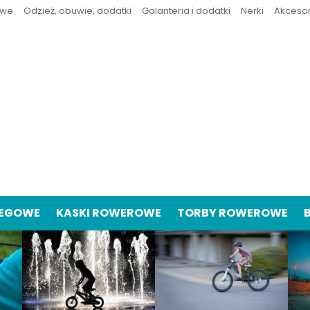
owe
Odzież, obuwie, dodatki
Galanteria i dodatki
Nerki
Akceso
IEGOWE
KASKI ROWEROWE
TORBY ROWEROWE