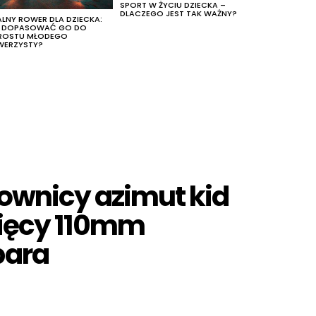
SPORT W ŻYCIU DZIECKA –
DLACZEGO JEST TAK WAŻNY?
ALNY ROWER DLA DZIECKA:
K DOPASOWAĆ GO DO
ROSTU MŁODEGO
WERZYSTY?
ownicy azimut kid
ecięcy 110mm
para