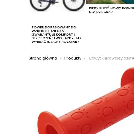
KIEDY KUPIĆ NOWY ROWE
DLA DZIECKA?
ROWER DOPASOWANY DO
WZROSTU DZIECKA
GWARANTUJE KOMFORT I
BEZPIECZEŃSTWO JAZDY. JAK
WYBRAĆ IDEALNY ROZMIAR?
Jesteś tutaj:
Strona główna
Produkty
Chwyt kierownicy azimut kid triple dziecię