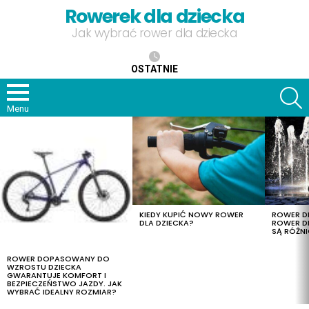
Rowerek dla dziecka
Jak wybrać rower dla dziecka
OSTATNIE
S
Menu
OSTATNIE
TREŚCI
KIEDY KUPIĆ NOWY ROWER
ROWER DL
DLA DZIECKA?
ROWER DL
SĄ RÓŻNI
ROWER DOPASOWANY DO
WZROSTU DZIECKA
GWARANTUJE KOMFORT I
BEZPIECZEŃSTWO JAZDY. JAK
WYBRAĆ IDEALNY ROZMIAR?