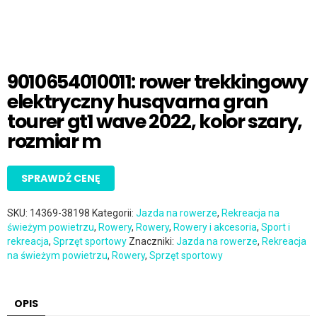
9010654010011: rower trekkingowy
elektryczny husqvarna gran
tourer gt1 wave 2022, kolor szary,
rozmiar m
SPRAWDŹ CENĘ
SKU:
14369-38198
Kategorii:
Jazda na rowerze
,
Rekreacja na
świeżym powietrzu
,
Rowery
,
Rowery
,
Rowery i akcesoria
,
Sport i
rekreacja
,
Sprzęt sportowy
Znaczniki:
Jazda na rowerze
,
Rekreacja
na świeżym powietrzu
,
Rowery
,
Sprzęt sportowy
OPIS