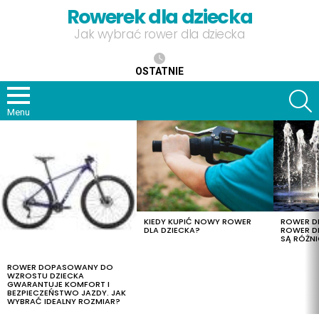
Rowerek dla dziecka
Jak wybrać rower dla dziecka
OSTATNIE
S
Menu
OSTATNIE
TREŚCI
KIEDY KUPIĆ NOWY ROWER
ROWER DL
DLA DZIECKA?
ROWER DL
SĄ RÓŻNI
ROWER DOPASOWANY DO
WZROSTU DZIECKA
GWARANTUJE KOMFORT I
BEZPIECZEŃSTWO JAZDY. JAK
WYBRAĆ IDEALNY ROZMIAR?