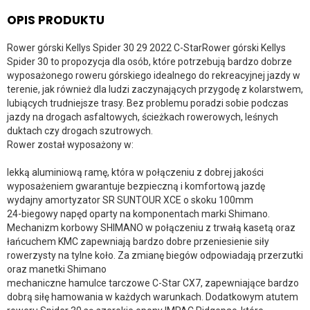
OPIS PRODUKTU
Rower górski Kellys Spider 30 29 2022 C-StarRower górski Kellys
Spider 30 to propozycja dla osób, które potrzebują bardzo dobrze
wyposażonego roweru górskiego idealnego do rekreacyjnej jazdy w
terenie, jak również dla ludzi zaczynających przygodę z kolarstwem,
lubiących trudniejsze trasy. Bez problemu poradzi sobie podczas
jazdy na drogach asfaltowych, ścieżkach rowerowych, leśnych
duktach czy drogach szutrowych.
Rower został wyposażony w:
lekką aluminiową ramę, która w połączeniu z dobrej jakości
wyposażeniem gwarantuje bezpieczną i komfortową jazdę
wydajny amortyzator SR SUNTOUR XCE o skoku 100mm
24-biegowy napęd oparty na komponentach marki Shimano.
Mechanizm korbowy SHIMANO w połączeniu z trwałą kasetą oraz
łańcuchem KMC zapewniają bardzo dobre przeniesienie siły
rowerzysty na tylne koło. Za zmianę biegów odpowiadają przerzutki
oraz manetki Shimano
mechaniczne hamulce tarczowe C-Star CX7, zapewniające bardzo
dobrą siłę hamowania w każdych warunkach. Dodatkowym atutem