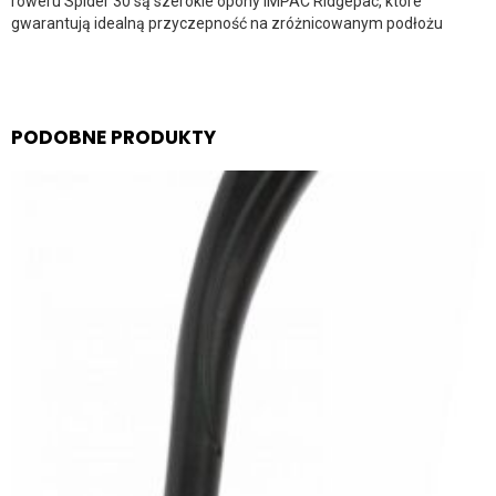
roweru Spider 30 są szerokie opony IMPAC Ridgepac, które
gwarantują idealną przyczepność na zróżnicowanym podłożu
PODOBNE PRODUKTY