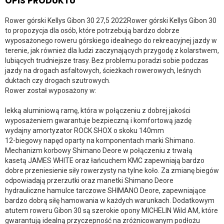
OPIS PRODUKTU
Rower górski Kellys Gibon 30 27,5 2022Rower górski Kellys Gibon 30
to propozycja dla osób, które potrzebują bardzo dobrze
wyposażonego roweru górskiego idealnego do rekreacyjnej jazdy w
terenie, jak również dla ludzi zaczynających przygodę z kolarstwem,
lubiących trudniejsze trasy. Bez problemu poradzi sobie podczas
jazdy na drogach asfaltowych, ścieżkach rowerowych, leśnych
duktach czy drogach szutrowych.
Rower został wyposażony w:
lekką aluminiową ramę, która w połączeniu z dobrej jakości
wyposażeniem gwarantuje bezpieczną i komfortową jazdę
wydajny amortyzator ROCK SHOX o skoku 140mm
12-biegowy napęd oparty na komponentach marki Shimano.
Mechanizm korbowy Shimano Deore w połączeniu z trwałą
kasetą JAMES WHITE oraz łańcuchem KMC zapewniają bardzo
dobre przeniesienie siły rowerzysty na tylne koło. Za zmianę biegów
odpowiadają przerzutki oraz manetki Shimano Deore
hydrauliczne hamulce tarczowe SHIMANO Deore, zapewniające
bardzo dobrą siłę hamowania w każdych warunkach. Dodatkowym
atutem roweru Gibon 30 są szerokie opony MICHELIN Wild AM, które
gwarantują idealną przyczepność na zróżnicowanym podłożu