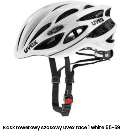
Kask rowerowy szosowy uvex race 1 white 55-59