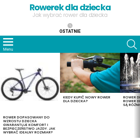
Rowerek dla dziecka
Jak wybrać rower dla dziecka
OSTATNIE
S
Menu
OSTATNIE
TREŚCI
KIEDY KUPIĆ NOWY ROWER
ROWER DL
DLA DZIECKA?
ROWER DL
SĄ RÓŻNI
ROWER DOPASOWANY DO
WZROSTU DZIECKA
GWARANTUJE KOMFORT I
BEZPIECZEŃSTWO JAZDY. JAK
WYBRAĆ IDEALNY ROZMIAR?