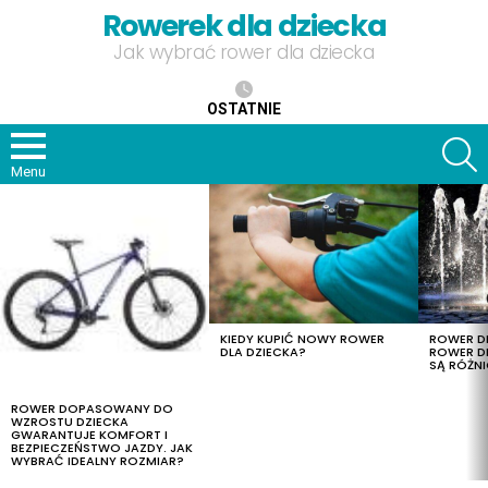
Rowerek dla dziecka
Jak wybrać rower dla dziecka
OSTATNIE
S
Menu
OSTATNIE
TREŚCI
KIEDY KUPIĆ NOWY ROWER
ROWER DL
DLA DZIECKA?
ROWER DL
SĄ RÓŻNI
ROWER DOPASOWANY DO
WZROSTU DZIECKA
GWARANTUJE KOMFORT I
BEZPIECZEŃSTWO JAZDY. JAK
WYBRAĆ IDEALNY ROZMIAR?