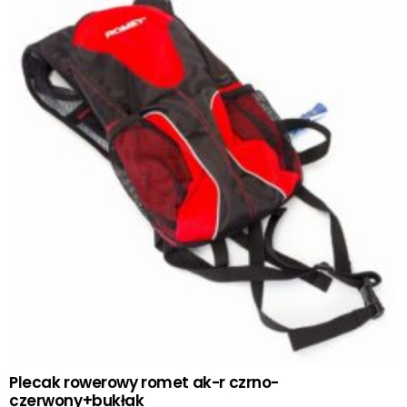
Plecak rowerowy romet ak-r czrno-
czerwony+bukłak