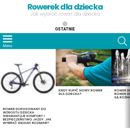
Rowerek dla dziecka
Jak wybrać rower dla dziecka
OSTATNIE
S
Menu
OSTATNIE
TREŚCI
KIEDY KUPIĆ NOWY ROWER
ROWER DL
DLA DZIECKA?
ROWER DL
SĄ RÓŻNI
ROWER DOPASOWANY DO
WZROSTU DZIECKA
GWARANTUJE KOMFORT I
BEZPIECZEŃSTWO JAZDY. JAK
WYBRAĆ IDEALNY ROZMIAR?