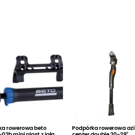
a rowerowa beto
Podpórka rowerowa az
2b mini plast z igłą
center double 20-29″