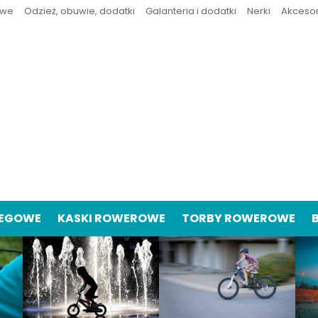
owe
Odzież, obuwie, dodatki
Galanteria i dodatki
Nerki
Akceso
IEGOWE
KASKI ROWEROWE
TORBY ROWEROWE