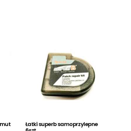
imut
Łatki superb samoprzylepne
6szt