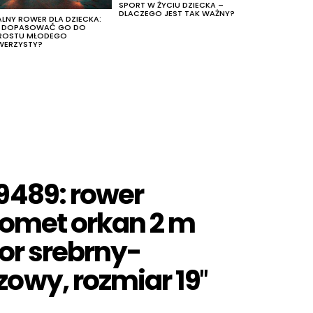
SPORT W ŻYCIU DZIECKA –
DLACZEGO JEST TAK WAŻNY?
ALNY ROWER DLA DZIECKA:
K DOPASOWAĆ GO DO
ROSTU MŁODEGO
WERZYSTY?
9489: rower
omet orkan 2 m
lor srebrny-
wy, rozmiar 19″