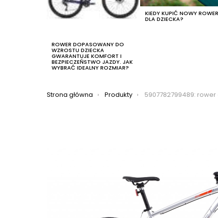
KIEDY KUPIĆ NOWY ROWE
DLA DZIECKA?
ROWER DOPASOWANY DO
WZROSTU DZIECKA
GWARANTUJE KOMFORT I
BEZPIECZEŃSTWO JAZDY. JAK
WYBRAĆ IDEALNY ROZMIAR?
Jesteś tutaj:
Strona główna
Produkty
5907782799489: rower crossowy romet orkan 2 m limited, kolor 