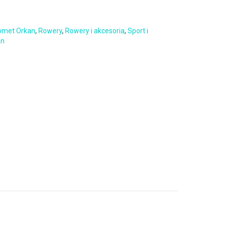
omet Orkan
,
Rowery
,
Rowery i akcesoria
,
Sport i
an