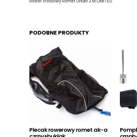
Rower crossowy Romet Orkan 2 M LIMITED
PODOBNE PRODUKTY
Plecak rowerowy romet ak-a
Pompk
czrny+bukłak
cmpb-0