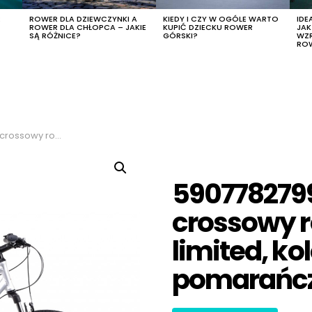
R
ROWER DLA DZIEWCZYNKI A
KIEDY I CZY W OGÓLE WARTO
IDE
ROWER DLA CHŁOPCA – JAKIE
KUPIĆ DZIECKU ROWER
JA
SĄ RÓŻNICE?
GÓRSKI?
WZ
RO
srebrny-pomarańczowy, rozmiar 19″
590778279
crossowy r
limited, ko
pomarańczo