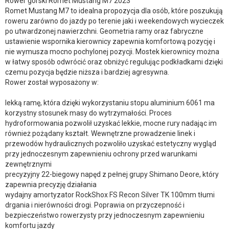
Rower górski Romet Mustang M7 2023
Romet Mustang M7 to idealna propozycja dla osób, które poszukują
roweru zarówno do jazdy po terenie jaki i weekendowych wycieczek
po utwardzonej nawierzchni. Geometria ramy oraz fabryczne
ustawienie wspornika kierownicy zapewnia komfortową pozycję i
nie wymusza mocno pochylonej pozycji. Mostek kierownicy można
w łatwy sposób odwrócić oraz obniżyć regulując podkładkami dzięki
czemu pozycja będzie niższa i bardziej agresywna.
Rower został wyposażony w:
lekką ramę, która dzięki wykorzystaniu stopu aluminium 6061 ma
korzystny stosunek masy do wytrzymałości. Proces
hydroformowania pozwolił uzyskać lekkie, mocne rury nadając im
również pożądany kształt. Wewnętrzne prowadzenie linek i
przewodów hydraulicznych pozwoliło uzyskać estetyczny wygląd
przy jednoczesnym zapewnieniu ochrony przed warunkami
zewnętrznymi
precyzyjny 22-biegowy napęd z pełnej grupy Shimano Deore, który
zapewnia precyzję działania
wydajny amortyzator RockShox FS Recon Silver TK 100mm tłumi
drgania i nierówności drogi. Poprawia on przyczepność i
bezpieczeństwo rowerzysty przy jednoczesnym zapewnieniu
komfortu jazdy