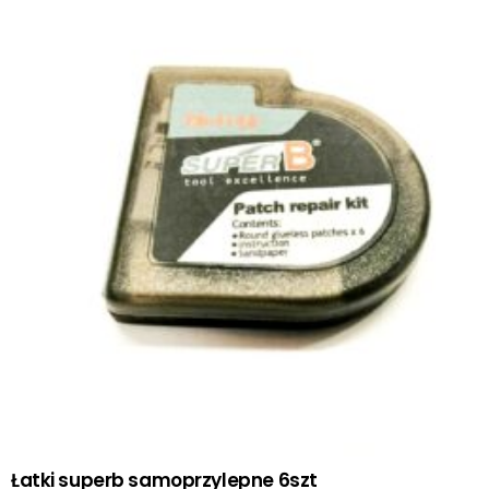
Łatki superb samoprzylepne 6szt