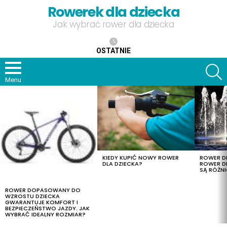
Rowerek dla dziecka
Jak wybrać rower dla dziecka
OSTATNIE
S
Menu
OSTATNIE
TREŚCI
KIEDY KUPIĆ NOWY ROWER
ROWER DL
DLA DZIECKA?
ROWER DL
SĄ RÓŻNI
ROWER DOPASOWANY DO
WZROSTU DZIECKA
GWARANTUJE KOMFORT I
BEZPIECZEŃSTWO JAZDY. JAK
WYBRAĆ IDEALNY ROZMIAR?