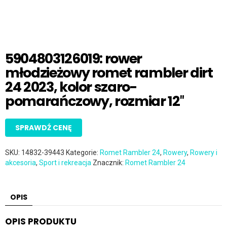
5904803126019: rower
młodzieżowy romet rambler dirt
24 2023, kolor szaro-
pomarańczowy, rozmiar 12″
SPRAWDŹ CENĘ
SKU:
14832-39443
Kategorie:
Romet Rambler 24
,
Rowery
,
Rowery i
akcesoria
,
Sport i rekreacja
Znacznik:
Romet Rambler 24
OPIS
OPIS PRODUKTU