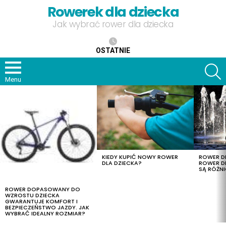
Rowerek dla dziecka
Jak wybrać rower dla dziecka
OSTATNIE
S
Menu
OSTATNIE
TREŚCI
KIEDY KUPIĆ NOWY ROWER
ROWER DL
DLA DZIECKA?
ROWER DL
SĄ RÓŻNI
ROWER DOPASOWANY DO
WZROSTU DZIECKA
GWARANTUJE KOMFORT I
BEZPIECZEŃSTWO JAZDY. JAK
WYBRAĆ IDEALNY ROZMIAR?