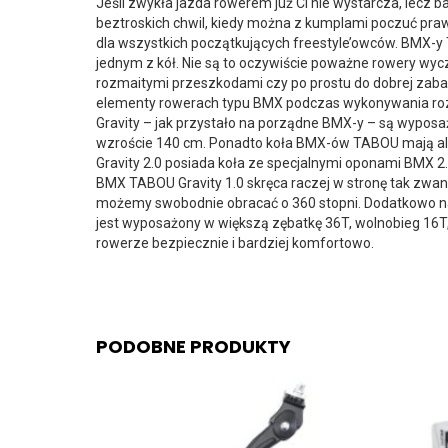
Jeśli zwykła jazda rowerem już Ci nie wystarcza, lecz ba
beztroskich chwil, kiedy można z kumplami poczuć pr
dla wszystkich początkujących freestyle’owców. BMX-y
jednym z kół. Nie są to oczywiście poważne rowery wycz
rozmaitymi przeszkodami czy po prostu do dobrej zaba
elementy rowerach typu BMX podczas wykonywania roz
Gravity – jak przystało na porządne BMX-y – są wyposażo
wzroście 140 cm. Ponadto koła BMX-ów TABOU mają alumi
Gravity 2.0 posiada koła ze specjalnymi oponami BMX 2.
BMX TABOU Gravity 1.0 skręca raczej w stronę tak zwaneg
możemy swobodnie obracać o 360 stopni. Dodatkowo na 
jest wyposażony w większą zębatkę 36T, wolnobieg 16T, a
rowerze bezpiecznie i bardziej komfortowo.
PODOBNE PRODUKTY