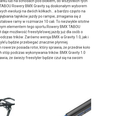
teparku lub na schodach pod blokiem, do wszystkich tych
BMX TABOU Rowery BMX Gravity są doskonałym wyborem
wych ewolucji na dwóch kółkach… a bardzo często na
łębiania tajników jazdy po rampie, zmagania się z
alowe ramy w rozmiarze 10 cali. To niezwykle istotne
ącznym elementem tego sportu.Rowery BMX TABOU
 daje możliwość freestyle’owej jazdy już dla osób o
czas trików. Zarówno wersja BMX-a Gravity 1.0, jak i
yle’u będzie przebiegać znacznie płynniej.
 rowerze posiada rotor, który sprawia, że przednie koło
h stóp podczas wykonywania trików. BMX Gravity 1.0
wia, że świeży freestyler będzie czuł się na swoim