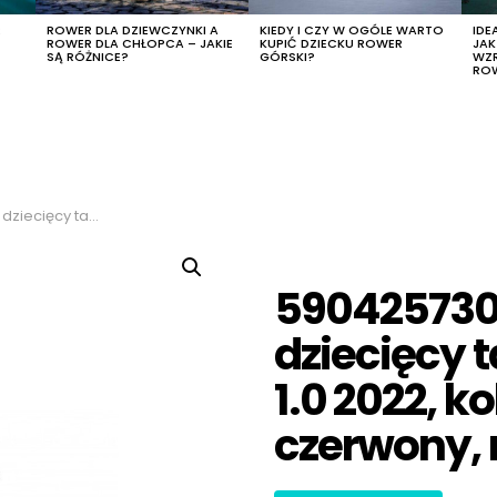
R
ROWER DLA DZIEWCZYNKI A
KIEDY I CZY W OGÓLE WARTO
IDE
ROWER DLA CHŁOPCA – JAKIE
KUPIĆ DZIECKU ROWER
JA
SĄ RÓŻNICE?
GÓRSKI?
WZ
RO
olor czarny-czerwony, rozmiar 10″
590425730
dziecięcy 
1.0 2022, k
czerwony, 