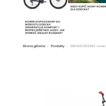
KIEDY KUPIĆ NOWY ROWE
DLA DZIECKA?
ROWER DOPASOWANY DO
WZROSTU DZIECKA
GWARANTUJE KOMFORT I
BEZPIECZEŃSTWO JAZDY. JAK
WYBRAĆ IDEALNY ROZMIAR?
Jesteś tutaj:
Strona główna
Produkty
5904257303493: rower dziecięcy tabou bmx gravity 1.0 2022, k