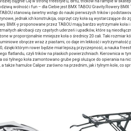
rdziej ciągnie Cię w stronę freestyle’u, dirtu, tricków na rampie w ska
awdziwą wolność i fun – dla Ciebie jest BMX TABOU Gravity.Rowery 
 TABOU stanowią świetny wstęp do nauki pierwszych trików i podstawo
ynowe, jednak ich konstrukcja, osprzęt czy koła są wystarczające do zg
wy. BMX-y proponowane przez TABOU mają bardzo wytrzymałe koła i st
maitych akrobacji czy częstych uderzeń i upadków, które są nieodł
ne w proporcjonalnie mniejsze koła o średnicy 20 cali. Taki rozmiar kół
niowe obręcze wraz z piastami, co daje im lekkość i wytrzymałość pod
0, dzięki którym rower będzie miał lepszą przyczepność, a nauka freest
o flatlandu, czyli trików na płaskich powierzchniach. Kierownica w tym
osi tylnego koła zamontowano grube pegi służące do opierania na nic
 także hamulce Caliper zarówno na przednim, jak i tylnym kole, co spra