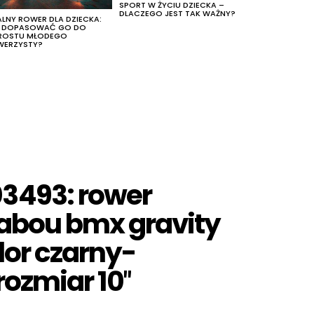
SPORT W ŻYCIU DZIECKA –
DLACZEGO JEST TAK WAŻNY?
ALNY ROWER DLA DZIECKA:
K DOPASOWAĆ GO DO
ROSTU MŁODEGO
WERZYSTY?
3493: rower
tabou bmx gravity
olor czarny-
rozmiar 10″