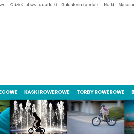
owe
Odzież, obuwie, dodatki
Galanteria i dodatki
Nerki
Akceso
IEGOWE
KASKI ROWEROWE
TORBY ROWEROWE