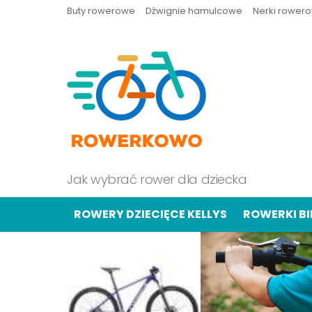
Buty rowerowe
Dźwignie hamulcowe
Nerki rower
Jak wybrać rower dla dziecka
ROWERY DZIECIĘCE KELLYS
ROWERKI B
OSTATNIE
TREŚCI