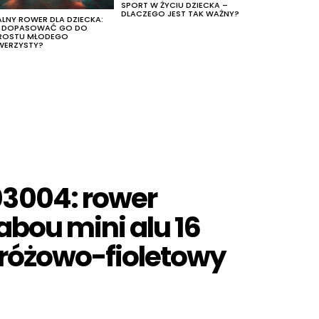
SPORT W ŻYCIU DZIECKA –
DLACZEGO JEST TAK WAŻNY?
ALNY ROWER DLA DZIECKA:
K DOPASOWAĆ GO DO
ROSTU MŁODEGO
WERZYSTY?
3004: rower
abou mini alu 16
r różowo-fioletowy