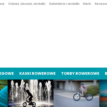
owe
Odzież, obuwie, dodatki
Galanteria i dodatki
Nerki
Akceso
IEGOWE
KASKI ROWEROWE
TORBY ROWEROWE