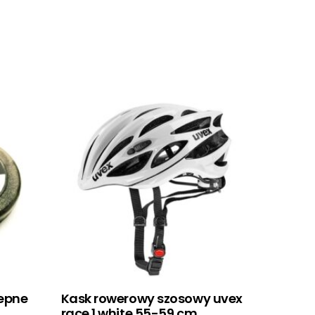
lepne
Kask rowerowy szosowy uvex
race 1 white 55-59 cm