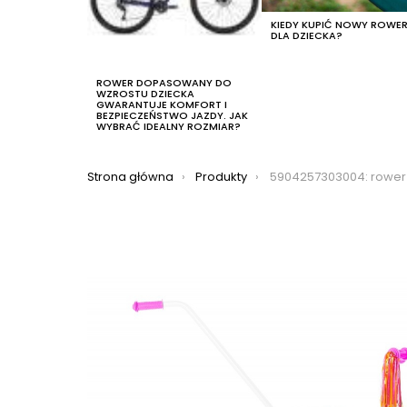
KIEDY KUPIĆ NOWY ROWE
DLA DZIECKA?
ROWER DOPASOWANY DO
WZROSTU DZIECKA
GWARANTUJE KOMFORT I
BEZPIECZEŃSTWO JAZDY. JAK
WYBRAĆ IDEALNY ROZMIAR?
Jesteś tutaj:
Strona główna
Produkty
5904257303004: rower dziecięcy tabou mini alu 16 2