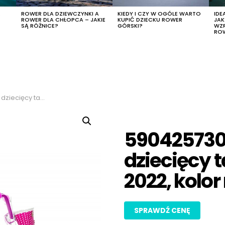
R
ROWER DLA DZIEWCZYNKI A
KIEDY I CZY W OGÓLE WARTO
IDE
ROWER DLA CHŁOPCA – JAKIE
KUPIĆ DZIECKU ROWER
JA
SĄ RÓŻNICE?
GÓRSKI?
WZ
RO
022, kolor różowo-fioletowy
590425730
dziecięcy t
2022, kolo
SPRAWDŹ CENĘ