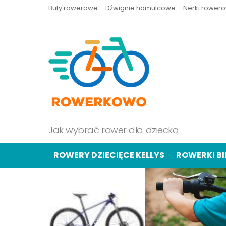
Buty rowerowe
Dźwignie hamulcowe
Nerki rower
Jak wybrać rower dla dziecka
ROWERY DZIECIĘCE KELLYS
ROWERKI B
OSTATNIE
TREŚCI