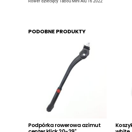
Rower dziecięcy Tabou Mini Alu 16 2022
PODOBNE PRODUKTY
Podpórka rowerowa azimut
Koszyk
center klick 20-29″
white