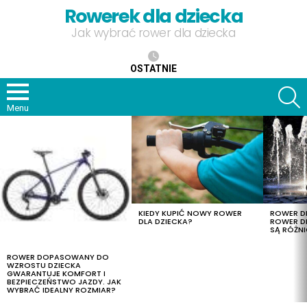
Rowerek dla dziecka
Jak wybrać rower dla dziecka
OSTATNIE
S
Menu
OSTATNIE
TREŚCI
KIEDY KUPIĆ NOWY ROWER
ROWER DL
DLA DZIECKA?
ROWER DL
SĄ RÓŻNI
ROWER DOPASOWANY DO
WZROSTU DZIECKA
GWARANTUJE KOMFORT I
BEZPIECZEŃSTWO JAZDY. JAK
WYBRAĆ IDEALNY ROZMIAR?