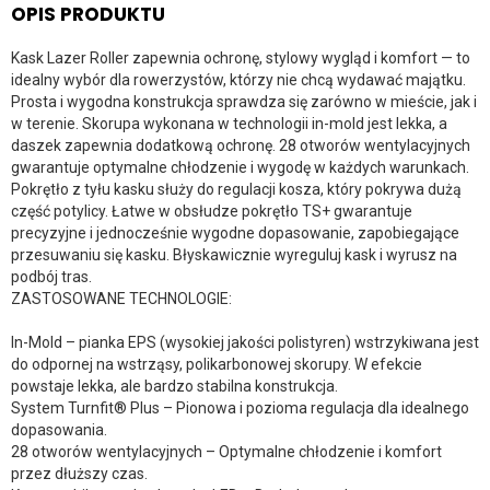
OPIS PRODUKTU
Kask Lazer Roller zapewnia ochronę, stylowy wygląd i komfort — to
idealny wybór dla rowerzystów, którzy nie chcą wydawać majątku.
Prosta i wygodna konstrukcja sprawdza się zarówno w mieście, jak i
w terenie. Skorupa wykonana w technologii in-mold jest lekka, a
daszek zapewnia dodatkową ochronę. 28 otworów wentylacyjnych
gwarantuje optymalne chłodzenie i wygodę w każdych warunkach.
Pokrętło z tyłu kasku służy do regulacji kosza, który pokrywa dużą
część potylicy. Łatwe w obsłudze pokrętło TS+ gwarantuje
precyzyjne i jednocześnie wygodne dopasowanie, zapobiegające
przesuwaniu się kasku. Błyskawicznie wyreguluj kask i wyrusz na
podbój tras.
ZASTOSOWANE TECHNOLOGIE:
In-Mold – pianka EPS (wysokiej jakości polistyren) wstrzykiwana jest
do odpornej na wstrząsy, polikarbonowej skorupy. W efekcie
powstaje lekka, ale bardzo stabilna konstrukcja.
System Turnfit® Plus – Pionowa i pozioma regulacja dla idealnego
dopasowania.
28 otworów wentylacyjnych – Optymalne chłodzenie i komfort
przez dłuższy czas.