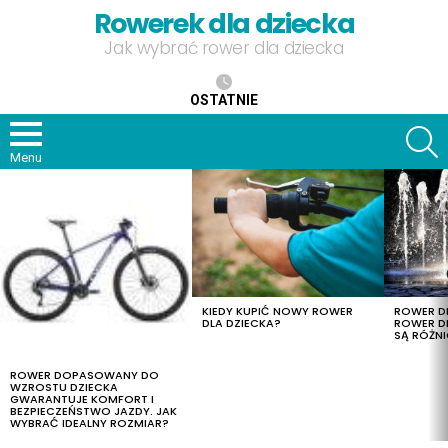
Rowerek dla dziecka
Jak wybrać rower dla dziecka
OSTATNIE
S
Menu
OSTATNIE
TREŚCI
KIEDY KUPIĆ NOWY ROWER
ROWER DL
DLA DZIECKA?
ROWER DL
SĄ RÓŻNI
ROWER DOPASOWANY DO
WZROSTU DZIECKA
GWARANTUJE KOMFORT I
BEZPIECZEŃSTWO JAZDY. JAK
WYBRAĆ IDEALNY ROZMIAR?