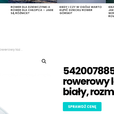
R
ROWER DLA DZIEWCZYNKI A
KIEDY I CZY W OGÓLE WARTO
IDE
ROWER DLA CHŁOPCA – JAKIE
KUPIĆ DZIECKU ROWER
JA
SĄ RÓŻNICE?
GÓRSKI?
WZ
RO
 kolor biały, rozmiar s
542007885
rowerowy la
biały, rozm
SPRAWDŹ CENĘ