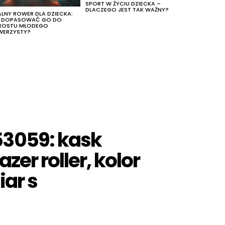
SPORT W ŻYCIU DZIECKA –
DLACZEGO JEST TAK WAŻNY?
ALNY ROWER DLA DZIECKA:
K DOPASOWAĆ GO DO
ROSTU MŁODEGO
WERZYSTY?
3059: kask
zer roller, kolor
iar s