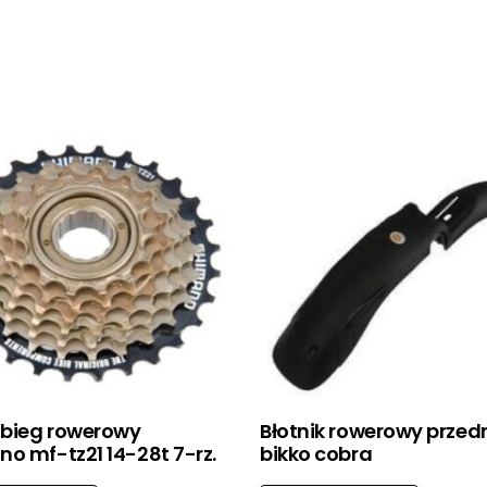
bieg rowerowy
Błotnik rowerowy przed
o mf-tz21 14-28t 7-rz.
bikko cobra