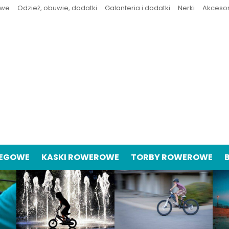
owe
Odzież, obuwie, dodatki
Galanteria i dodatki
Nerki
Akceso
IEGOWE
KASKI ROWEROWE
TORBY ROWEROWE