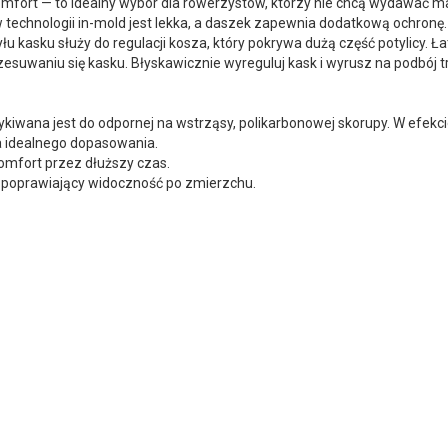
omfort — to idealny wybór dla rowerzystów, którzy nie chcą wydawać m
w technologii in-mold jest lekka, a daszek zapewnia dodatkową ochron
łu kasku służy do regulacji kosza, który pokrywa dużą część potylicy. 
uwaniu się kasku. Błyskawicznie wyreguluj kask i wyrusz na podbój t
zykiwana jest do odpornej na wstrząsy, polikarbonowej skorupy. W efekci
a idealnego dopasowania.
omfort przez dłuższy czas.
 poprawiający widoczność po zmierzchu.