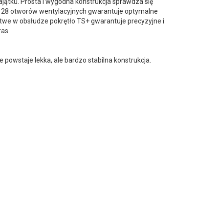
ajątku. Prosta i wygodna konstrukcja sprawdza się
ę. 28 otworów wentylacyjnych gwarantuje optymalne
Łatwe w obsłudze pokrętło TS+ gwarantuje precyzyjne i
ras.
e powstaje lekka, ale bardzo stabilna konstrukcja.