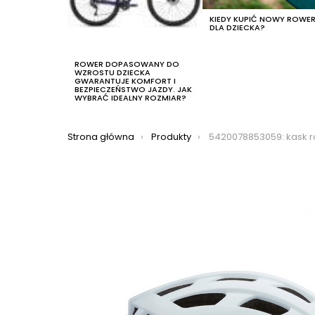
KIEDY KUPIĆ NOWY ROWE
DLA DZIECKA?
ROWER DOPASOWANY DO
WZROSTU DZIECKA
GWARANTUJE KOMFORT I
BEZPIECZEŃSTWO JAZDY. JAK
WYBRAĆ IDEALNY ROZMIAR?
Jesteś tutaj:
Strona główna
Produkty
5420078853059: kask rowerowy lazer roller,