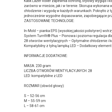
Kask Lazer Roller zapewnia ochronę, stylowy wygląd i k
zarówno w mieście, jak i w terenie. Skorupa wykonana 
chłodzenie i wygodę w każdych warunkach. Pokrętło z ty
jednocześnie wygodne dopasowanie, zapobiegające przes
ZASTOSOWANE TECHNOLOGIE:
In-Mold – pianka EPS (wysokiej jakości polistyren) wstr
System Turnfit® Plus – Pionowa i pozioma regulacja dl
28 otworów wentylacyjnych – Optymalne chłodzenie i k
Kompatybilny z tylną lampką LED – Dodatkowy element
INFORMACJE DODATKOWE:
MASA: 230 gram
LICZBA OTWORÓW WENTYLACYJNYCH: 28
LED: kompatybilne z LED
ROZMIAR (obwód głowy):
S – 52-56 cm
M – 55-59 cm
L – 58-61 cm