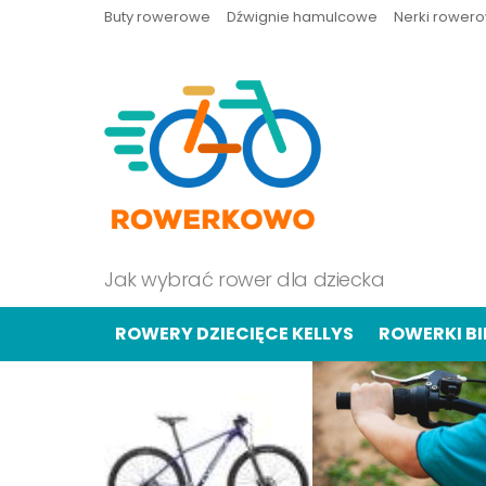
Buty rowerowe
Dźwignie hamulcowe
Nerki rower
Jak wybrać rower dla dziecka
ROWERY DZIECIĘCE KELLYS
ROWERKI B
OSTATNIE
TREŚCI