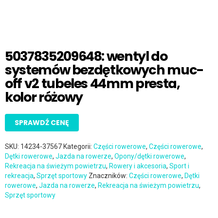
5037835209648: wentyl do
systemów bezdętkowych muc-
off v2 tubeles 44mm presta,
kolor różowy
SPRAWDŹ CENĘ
SKU:
14234-37567
Kategorii:
Części rowerowe
,
Części rowerowe
,
Dętki rowerowe
,
Jazda na rowerze
,
Opony/dętki rowerowe
,
Rekreacja na świeżym powietrzu
,
Rowery i akcesoria
,
Sport i
rekreacja
,
Sprzęt sportowy
Znaczników:
Części rowerowe
,
Dętki
rowerowe
,
Jazda na rowerze
,
Rekreacja na świeżym powietrzu
,
Sprzęt sportowy