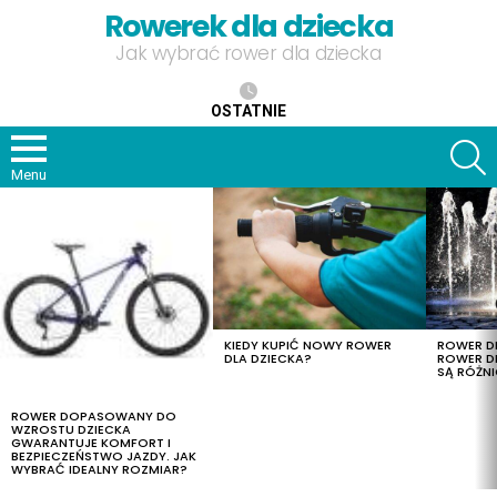
Rowerek dla dziecka
Jak wybrać rower dla dziecka
OSTATNIE
S
Menu
OSTATNIE
TREŚCI
KIEDY KUPIĆ NOWY ROWER
ROWER DL
DLA DZIECKA?
ROWER DL
SĄ RÓŻNI
ROWER DOPASOWANY DO
WZROSTU DZIECKA
GWARANTUJE KOMFORT I
BEZPIECZEŃSTWO JAZDY. JAK
WYBRAĆ IDEALNY ROZMIAR?