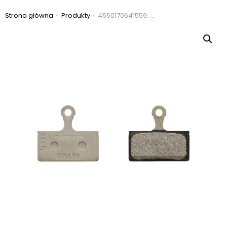
Jesteś tutaj:
Strona główna
Produkty
4550170641559: okładziny hamulcowe shimano g05s żywiczne