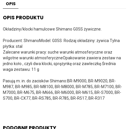
OPIS
OPIS PRODUKTU
Okładziny/klocki hamulcowe Shimano G05S żywiczne.
Producent: ShmanoModel: G05S Rodzaj okładziny: żywica Tylna
płytka: stal
Zalecane warunki pracy: suche warunki atmosferyczne oraz
wilgotne warunki atmosferyczneOpakowanie zawiera zestaw na
jedno koło , czyli dwa klocki, sprężynkę oraz zawleczkę.Średnia
waga zestawu: 11 g
Pasują m. in. do zacisków Shimano:BR-M9000, BR-M9020, BR-
M987, BR-M985, BR-M8100, BR-M8000, BR-M785, BR-M7100, BR-
M7000, BR-M675, BR-M666, BR-M6000, BR-M615, BR-S7000, BR-
S700, BR-CX77, BR-RS785, BR-R785, BR-R517, BR-R317
PODOBNE PRODUKTY