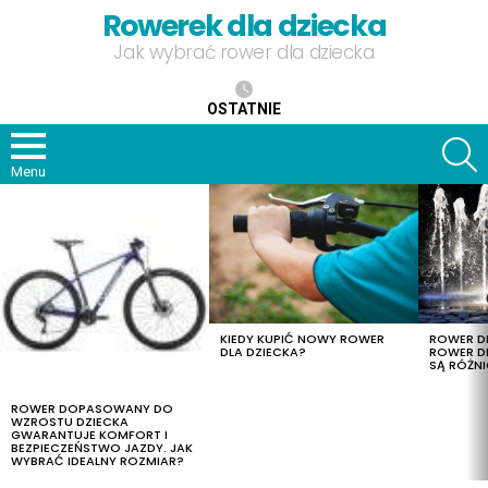
Rowerek dla dziecka
Jak wybrać rower dla dziecka
OSTATNIE
S
Menu
OSTATNIE
TREŚCI
KIEDY KUPIĆ NOWY ROWER
ROWER DL
DLA DZIECKA?
ROWER DL
SĄ RÓŻNI
ROWER DOPASOWANY DO
WZROSTU DZIECKA
GWARANTUJE KOMFORT I
BEZPIECZEŃSTWO JAZDY. JAK
WYBRAĆ IDEALNY ROZMIAR?