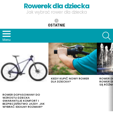
Rowerek dla dziecka
Jak wybrać rower dla dziecka
OSTATNIE
S
Menu
OSTATNIE
TREŚCI
KIEDY KUPIĆ NOWY ROWER
ROWER DL
DLA DZIECKA?
ROWER DL
SĄ RÓŻNI
ROWER DOPASOWANY DO
WZROSTU DZIECKA
GWARANTUJE KOMFORT I
BEZPIECZEŃSTWO JAZDY. JAK
WYBRAĆ IDEALNY ROZMIAR?