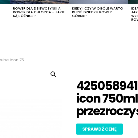
R
ROWER DLA DZIEWCZYNKI A
KIEDY I CZY W OGÓLE WARTO
IDE
ROWER DLA CHŁOPCA – JAKIE
KUPIĆ DZIECKU ROWER
JA
SĄ RÓŻNICE?
GÓRSKI?
WZ
RO
lor przezroczysto-czarny
425058941
icon 750ml 
przezroczy
SPRAWDŹ CENĘ