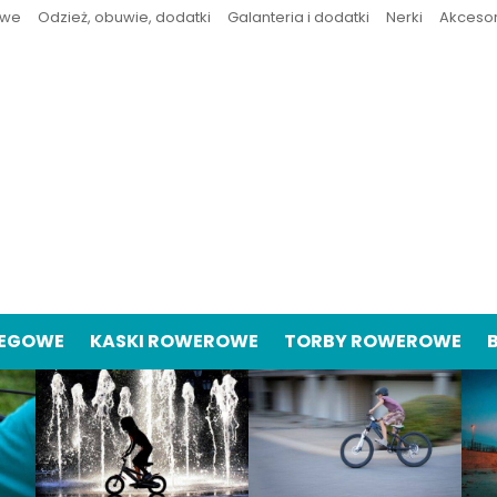
owe
Odzież, obuwie, dodatki
Galanteria i dodatki
Nerki
Akceso
IEGOWE
KASKI ROWEROWE
TORBY ROWEROWE