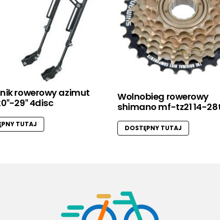
nik rowerowy azimut
Wolnobieg rowerowy
0″-29″ 4disc
shimano mf-tz21 14-28t
PNY TUTAJ
DOSTĘPNY TUTAJ