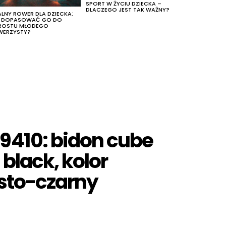
SPORT W ŻYCIU DZIECKA –
DLACZEGO JEST TAK WAŻNY?
ALNY ROWER DLA DZIECKA:
K DOPASOWAĆ GO DO
ROSTU MŁODEGO
WERZYSTY?
9410: bidon cube
black, kolor
sto-czarny