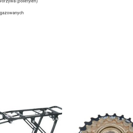
orzywa (polietylen)
niegazowanych