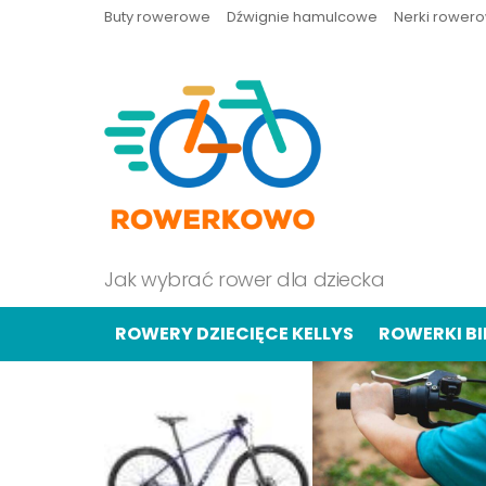
Buty rowerowe
Dźwignie hamulcowe
Nerki rower
Jak wybrać rower dla dziecka
ROWERY DZIECIĘCE KELLYS
ROWERKI B
OSTATNIE
TREŚCI