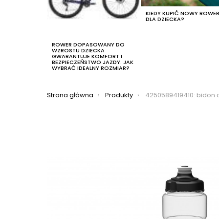
KIEDY KUPIĆ NOWY ROWE
DLA DZIECKA?
ROWER DOPASOWANY DO
WZROSTU DZIECKA
GWARANTUJE KOMFORT I
BEZPIECZEŃSTWO JAZDY. JAK
WYBRAĆ IDEALNY ROZMIAR?
Jesteś tutaj:
Strona główna
Produkty
4250589419410: bidon cube icon 750ml black, ko