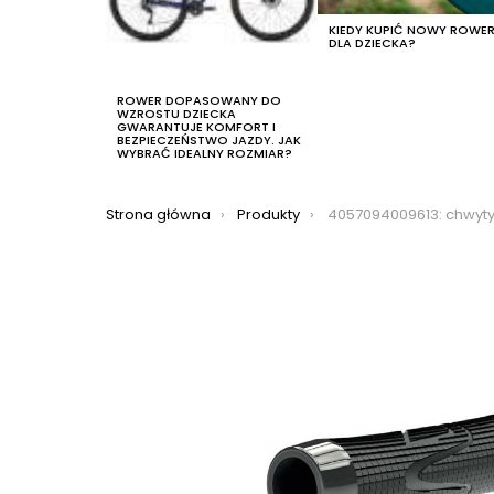
KIEDY KUPIĆ NOWY ROWE
DLA DZIECKA?
ROWER DOPASOWANY DO
WZROSTU DZIECKA
GWARANTUJE KOMFORT I
BEZPIECZEŃSTWO JAZDY. JAK
WYBRAĆ IDEALNY ROZMIAR?
Jesteś tutaj:
Strona główna
Produkty
4057094009613: chwyty kierownicy meri