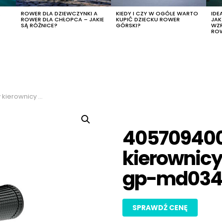
R
ROWER DLA DZIEWCZYNKI A
KIEDY I CZY W OGÓLE WARTO
IDE
ROWER DLA CHŁOPCA – JAKIE
KUPIĆ DZIECKU ROWER
JA
SĄ RÓŻNICE?
GÓRSKI?
WZ
RO
da ec 140mm gp-md034
405709400
kierownic
gp-md03
SPRAWDŹ CENĘ