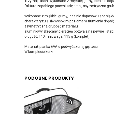
Trzymaj fason! Wykonane z miękkiej gumy, idealnie dop
faktura zapobiega poceniu się dłoni, asymetryczna gru
wykonane z miękkiej gumy, idealnie dopasowujące się do
charakteryzują się wysokim poziomem tłumienia drgań;
asymetryczna grubość materiału;
aluminiowy skręcany pierścień pozwala na pewne i sta
długość: 140 mm, waga: 115 g (komplet)
Materiał: pianka EVA o podwyższonej gęstości
W komplecie korki.
PODOBNE PRODUKTY