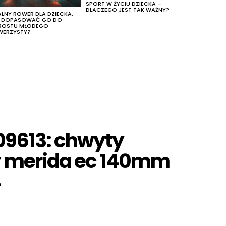
SPORT W ŻYCIU DZIECKA –
DLACZEGO JEST TAK WAŻNY?
ALNY ROWER DLA DZIECKA:
K DOPASOWAĆ GO DO
ROSTU MŁODEGO
WERZYSTY?
9613: chwyty
y merida ec 140mm
4