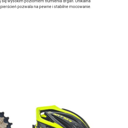
ją się wysokim poziomem tłumienia drgań. Unikalna
 pierścień pozwala na pewne i stabilne mocowanie.