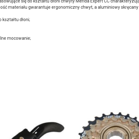
asowujące się do kształtu dłoni chwyty Merida Expert CC charakteryzu
bość materiału gwarantuje ergonomiczny chwyt, a aluminiowy skręcany
 kształtu dłoni;
bilne mocowanie;