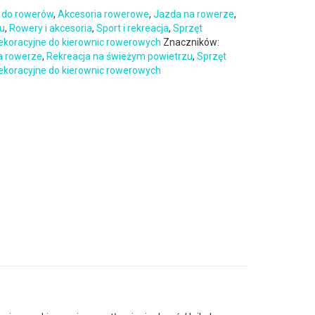
 do rowerów
,
Akcesoria rowerowe
,
Jazda na rowerze
,
zu
,
Rowery i akcesoria
,
Sport i rekreacja
,
Sprzęt
ekoracyjne do kierownic rowerowych
Znaczników:
a rowerze
,
Rekreacja na świeżym powietrzu
,
Sprzęt
ekoracyjne do kierownic rowerowych