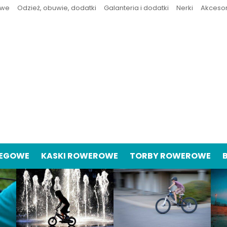
owe
Odzież, obuwie, dodatki
Galanteria i dodatki
Nerki
Akceso
IEGOWE
KASKI ROWEROWE
TORBY ROWEROWE