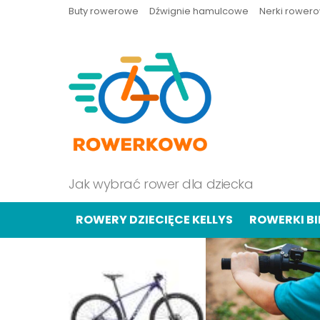
Buty rowerowe
Dźwignie hamulcowe
Nerki rower
Jak wybrać rower dla dziecka
ROWERY DZIECIĘCE KELLYS
ROWERKI B
OSTATNIE
TREŚCI