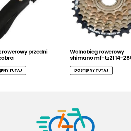
k rowerowy przedni
Wolnobieg rowerowy
cobra
shimano mf-tz21 14-28t
PNY TUTAJ
DOSTĘPNY TUTAJ