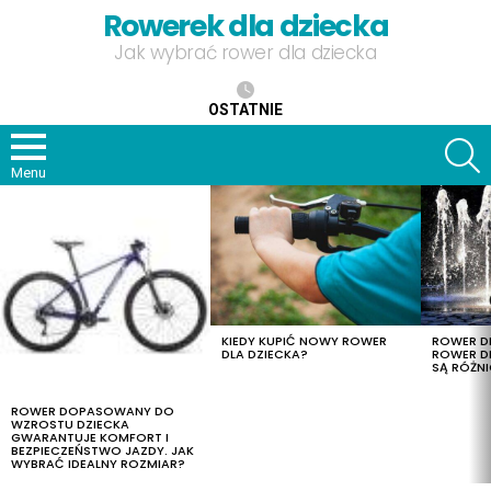
Rowerek dla dziecka
Jak wybrać rower dla dziecka
OSTATNIE
S
Menu
OSTATNIE
TREŚCI
KIEDY KUPIĆ NOWY ROWER
ROWER DL
DLA DZIECKA?
ROWER DL
SĄ RÓŻNI
ROWER DOPASOWANY DO
WZROSTU DZIECKA
GWARANTUJE KOMFORT I
BEZPIECZEŃSTWO JAZDY. JAK
WYBRAĆ IDEALNY ROZMIAR?