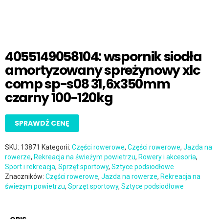
4055149058104: wspornik siodła
amortyzowany spreżynowy xlc
comp sp-s08 31,6x350mm
czarny 100-120kg
SPRAWDŹ CENĘ
SKU:
13871
Kategorii:
Części rowerowe
,
Części rowerowe
,
Jazda na
rowerze
,
Rekreacja na świeżym powietrzu
,
Rowery i akcesoria
,
Sport i rekreacja
,
Sprzęt sportowy
,
Sztyce podsiodłowe
Znaczników:
Części rowerowe
,
Jazda na rowerze
,
Rekreacja na
świeżym powietrzu
,
Sprzęt sportowy
,
Sztyce podsiodłowe