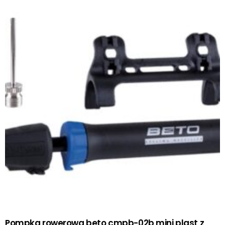
Pompka rowerowa beto cmpb-02b mini plast z