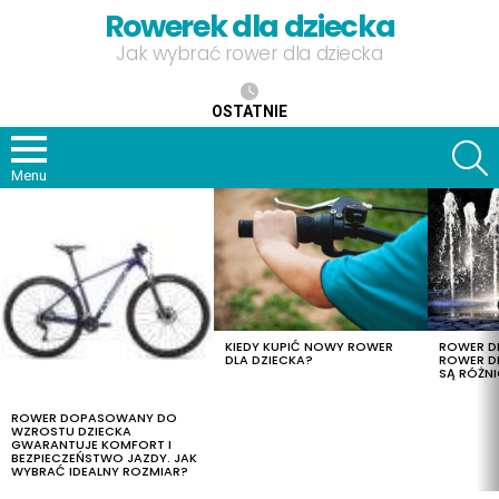
Rowerek dla dziecka
Jak wybrać rower dla dziecka
OSTATNIE
S
Menu
OSTATNIE
TREŚCI
KIEDY KUPIĆ NOWY ROWER
ROWER DL
DLA DZIECKA?
ROWER DL
SĄ RÓŻNI
ROWER DOPASOWANY DO
WZROSTU DZIECKA
GWARANTUJE KOMFORT I
BEZPIECZEŃSTWO JAZDY. JAK
WYBRAĆ IDEALNY ROZMIAR?