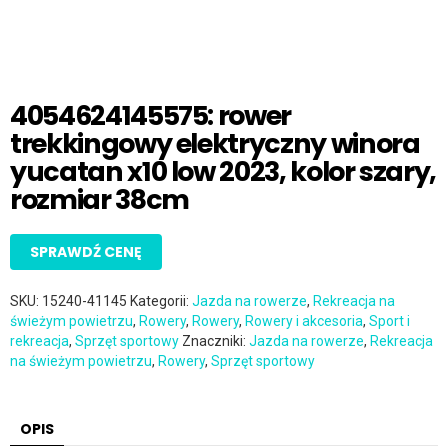
4054624145575: rower
trekkingowy elektryczny winora
yucatan x10 low 2023, kolor szary,
rozmiar 38cm
SPRAWDŹ CENĘ
SKU:
15240-41145
Kategorii:
Jazda na rowerze
,
Rekreacja na
świeżym powietrzu
,
Rowery
,
Rowery
,
Rowery i akcesoria
,
Sport i
rekreacja
,
Sprzęt sportowy
Znaczniki:
Jazda na rowerze
,
Rekreacja
na świeżym powietrzu
,
Rowery
,
Sprzęt sportowy
OPIS