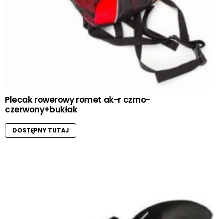
Plecak rowerowy romet ak-r czrno-
czerwony+bukłak
DOSTĘPNY TUTAJ