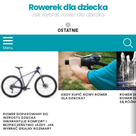
Rowerek dla dziecka
Jak wybrać rower dla dziecka
OSTATNIE
S
Menu
OSTATNIE
TREŚCI
KIEDY KUPIĆ NOWY ROWER
ROWER DL
DLA DZIECKA?
ROWER DL
SĄ RÓŻNI
ROWER DOPASOWANY DO
WZROSTU DZIECKA
GWARANTUJE KOMFORT I
BEZPIECZEŃSTWO JAZDY. JAK
WYBRAĆ IDEALNY ROZMIAR?