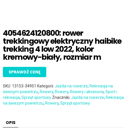
4054624120800: rower
trekkingowy elektryczny haibike
trekking 4 low 2022, kolor
kremowy-biały, rozmiar m
SPRAWDŹ CENĘ
SKU:
13153-34951
Kategorii:
Jazda na rowerze
,
Rekreacja na
świeżym powietrzu
,
Rowery
,
Rowery
,
Rowery i akcesoria
,
Sport i
rekreacja
,
Sprzęt sportowy
Znaczniki:
Jazda na rowerze
,
Rekreacja
na świeżym powietrzu
,
Rowery
,
Sprzęt sportowy
OPIS