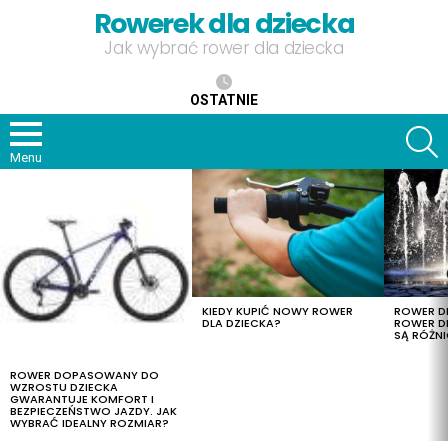
Rowerek dla dziecka
Jak wybrać rower dla dziecka
OSTATNIE
S
Menu
OSTATNIE
TREŚCI
KIEDY KUPIĆ NOWY ROWER
ROWER DL
DLA DZIECKA?
ROWER DL
SĄ RÓŻNI
ROWER DOPASOWANY DO
WZROSTU DZIECKA
GWARANTUJE KOMFORT I
BEZPIECZEŃSTWO JAZDY. JAK
WYBRAĆ IDEALNY ROZMIAR?