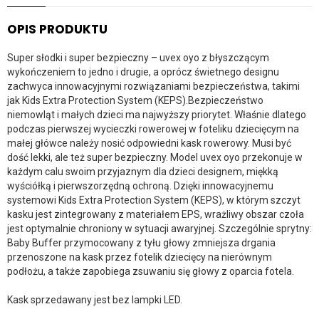
OPIS PRODUKTU
Super słodki i super bezpieczny – uvex oyo z błyszczącym
wykończeniem to jedno i drugie, a oprócz świetnego designu
zachwyca innowacyjnymi rozwiązaniami bezpieczeństwa, takimi
jak Kids Extra Protection System (KEPS).Bezpieczeństwo
niemowląt i małych dzieci ma najwyższy priorytet. Właśnie dlatego
podczas pierwszej wycieczki rowerowej w foteliku dziecięcym na
małej główce należy nosić odpowiedni kask rowerowy. Musi być
dość lekki, ale też super bezpieczny. Model uvex oyo przekonuje w
każdym calu swoim przyjaznym dla dzieci designem, miękką
wyściółką i pierwszorzędną ochroną. Dzięki innowacyjnemu
systemowi Kids Extra Protection System (KEPS), w którym szczyt
kasku jest zintegrowany z materiałem EPS, wrażliwy obszar czoła
jest optymalnie chroniony w sytuacji awaryjnej. Szczególnie sprytny:
Baby Buffer przymocowany z tyłu głowy zmniejsza drgania
przenoszone na kask przez fotelik dziecięcy na nierównym
podłożu, a także zapobiega zsuwaniu się głowy z oparcia fotela.
Kask sprzedawany jest bez lampki LED.