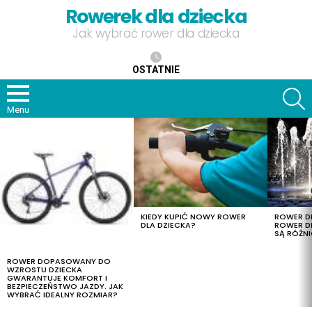
Rowerek dla dziecka
Jak wybrać rower dla dziecka
OSTATNIE
S
Menu
OSTATNIE
TREŚCI
KIEDY KUPIĆ NOWY ROWER
ROWER DL
DLA DZIECKA?
ROWER DL
SĄ RÓŻNI
ROWER DOPASOWANY DO
WZROSTU DZIECKA
GWARANTUJE KOMFORT I
BEZPIECZEŃSTWO JAZDY. JAK
WYBRAĆ IDEALNY ROZMIAR?