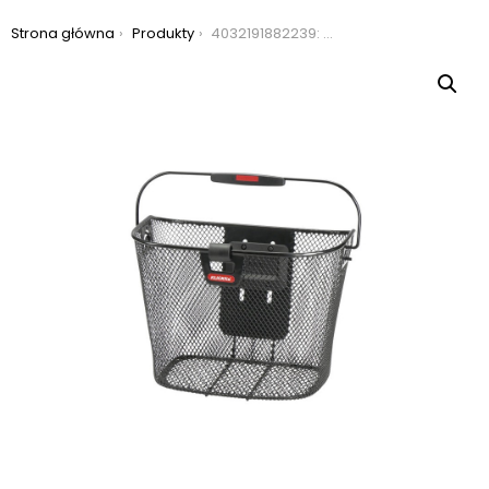
Jesteś tutaj:
Strona główna
Produkty
4032191882239: koszyk rowerowy na przód klickfix uni czarny