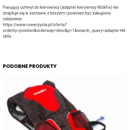
Pasujący uchwyt do kierownicy (adapter kierownicy KlickFix) nie
znajduje się w zestawie z koszem i powinien być zakupiony
oddzielnie:
https://www.rowerzysta.pl/oferta?
orderby=position&orderway=desc&p=1&search_query=adapter+kli
ckfix
PODOBNE PRODUKTY