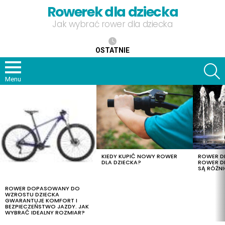
Rowerek dla dziecka
Jak wybrać rower dla dziecka
OSTATNIE
S
Menu
OSTATNIE
TREŚCI
KIEDY KUPIĆ NOWY ROWER
ROWER DL
DLA DZIECKA?
ROWER DL
SĄ RÓŻNI
ROWER DOPASOWANY DO
WZROSTU DZIECKA
GWARANTUJE KOMFORT I
BEZPIECZEŃSTWO JAZDY. JAK
WYBRAĆ IDEALNY ROZMIAR?