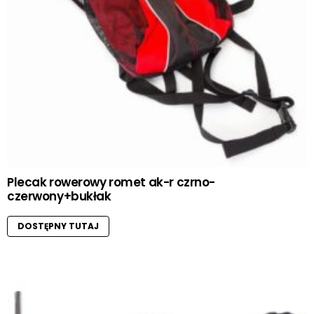
Plecak rowerowy romet ak-r czrno-
czerwony+bukłak
DOSTĘPNY TUTAJ