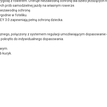
przygodę z rowerem. Oferuje niezawodną ochronę dla dzieci jeżdżących 
zych prób samodzielnej jazdy na własnym rowerze.
 niezawodną ochronę.
godnie w foteliku.
LEY 3.0 zapewniają pełną ochronę dziecka.
cznego, połączony z systemem regulacji umożliwiającym dopasowanie d
e pokrętło do indywidualnego dopasowania.
owym.
b kucyk.