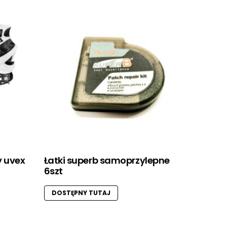
 uvex
Łatki superb samoprzylepne
6szt
DOSTĘPNY TUTAJ