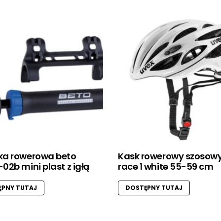
a rowerowa beto
Kask rowerowy szosowy
2b mini plast z igłą
race 1 white 55-59 cm
PNY TUTAJ
DOSTĘPNY TUTAJ