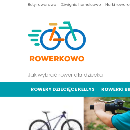
Buty rowerowe
Dźwignie hamulcowe
Nerki rower
Jak wybrać rower dla dziecka
ROWERY DZIECIĘCE KELLYS
ROWERKI B
OSTATNIE
TREŚCI