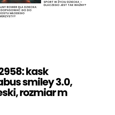
SPORT W ŻYCIU DZIECKA –
DLACZEGO JEST TAK WAŻNY?
ALNY ROWER DLA DZIECKA:
K DOPASOWAĆ GO DO
ROSTU MŁODEGO
WERZYSTY?
2958: kask
bus smiley 3.0,
eski, rozmiar m