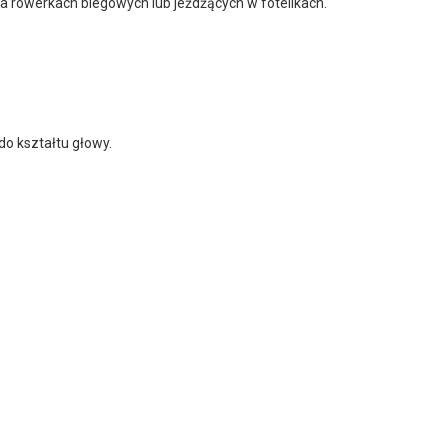
na rowerkach biegowych lub jeżdżących w fotelikach.
o kształtu głowy.