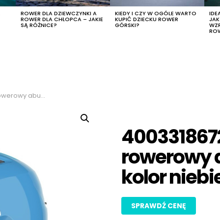
R
ROWER DLA DZIEWCZYNKI A
KIEDY I CZY W OGÓLE WARTO
IDE
ROWER DLA CHŁOPCA – JAKIE
KUPIĆ DZIECKU ROWER
JA
SĄ RÓŻNICE?
GÓRSKI?
WZ
RO
kolor niebieski, rozmiar m
400331867
rowerowy a
kolor niebi
SPRAWDŹ CENĘ