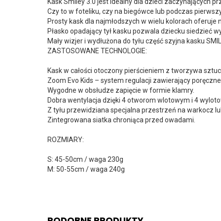
Kask Smiley 3.0 jest idealny dla dzieci zaczynających 
Czy to w foteliku, czy na biegówce lub podczas pierws
Prosty kask dla najmłodszych w wielu kolorach oferuje
Płasko opadający tył kasku pozwala dziecku siedzieć wy
Mały wizjer i wydłużona do tyłu część szyjna kasku SMI
ZASTOSOWANE TECHNOLOGIE:
Kask w całości otoczony pierścieniem z tworzywa sztu
Zoom Evo Kids – system regulacji zawierający poręczn
Wygodne w obsłudze zapięcie w formie klamry.
Dobra wentylacja dzięki 4 otworom wlotowym i 4 wylot
Z tyłu przewidziana specjalna przestrzeń na warkocz lu
Zintegrowana siatka chroniąca przed owadami.
ROZMIARY:
S: 45-50cm / waga 230g
M: 50-55cm / waga 240g
PODOBNE PRODUKTY