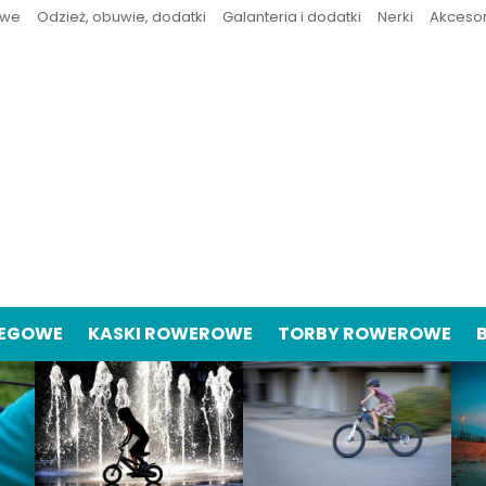
owe
Odzież, obuwie, dodatki
Galanteria i dodatki
Nerki
Akceso
IEGOWE
KASKI ROWEROWE
TORBY ROWEROWE