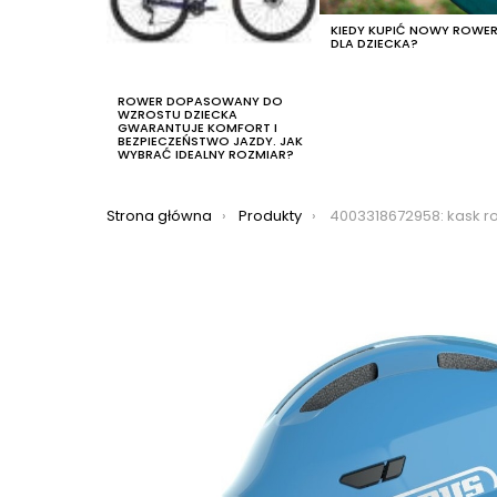
KIEDY KUPIĆ NOWY ROWE
DLA DZIECKA?
ROWER DOPASOWANY DO
WZROSTU DZIECKA
GWARANTUJE KOMFORT I
BEZPIECZEŃSTWO JAZDY. JAK
WYBRAĆ IDEALNY ROZMIAR?
Jesteś tutaj:
Strona główna
Produkty
4003318672958: kask rowerowy abus smiley 3.0, 