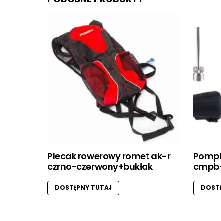
Plecak rowerowy romet ak-r
Pompk
czrno-czerwony+bukłak
cmpb-0
DOSTĘPNY TUTAJ
DOSTĘ