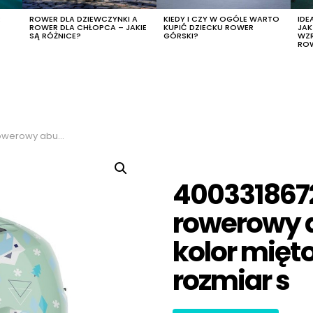
R
ROWER DLA DZIEWCZYNKI A
KIEDY I CZY W OGÓLE WARTO
IDE
ROWER DLA CHŁOPCA – JAKIE
KUPIĆ DZIECKU ROWER
JA
SĄ RÓŻNICE?
GÓRSKI?
WZ
RO
 miętowo-niebieski, rozmiar s
400331867
rowerowy a
kolor mięt
rozmiar s