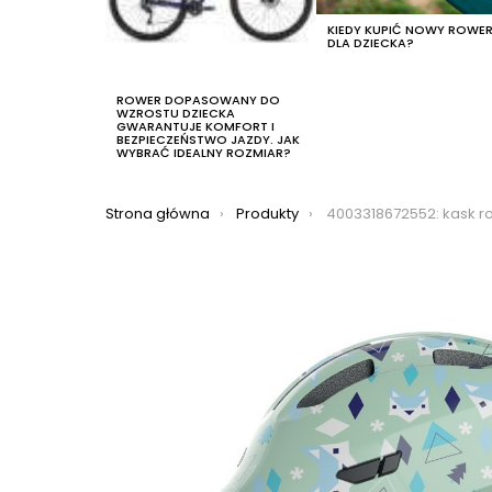
KIEDY KUPIĆ NOWY ROWE
DLA DZIECKA?
ROWER DOPASOWANY DO
WZROSTU DZIECKA
GWARANTUJE KOMFORT I
BEZPIECZEŃSTWO JAZDY. JAK
WYBRAĆ IDEALNY ROZMIAR?
Jesteś tutaj:
Strona główna
Produkty
4003318672552: kask rowerowy abus smiley 3.0, kolor