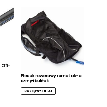
 crh-
Plecak rowerowy romet ak-a
czrny+bukłak
DOSTĘPNY TUTAJ