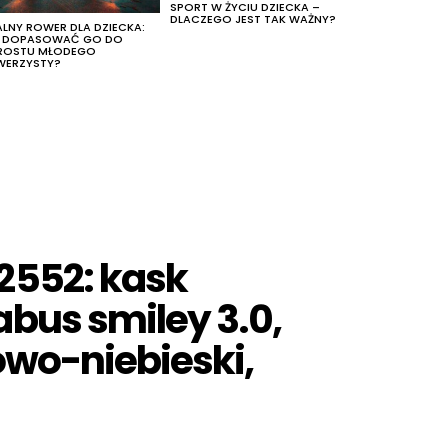
SPORT W ŻYCIU DZIECKA –
DLACZEGO JEST TAK WAŻNY?
ALNY ROWER DLA DZIECKA:
K DOPASOWAĆ GO DO
ROSTU MŁODEGO
WERZYSTY?
2552: kask
bus smiley 3.0,
owo-niebieski,