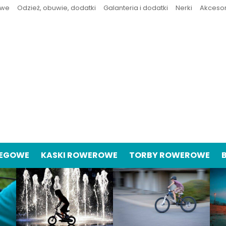
owe
Odzież, obuwie, dodatki
Galanteria i dodatki
Nerki
Akceso
IEGOWE
KASKI ROWEROWE
TORBY ROWEROWE