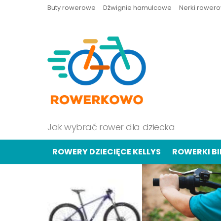
Buty rowerowe
Dźwignie hamulcowe
Nerki rower
Jak wybrać rower dla dziecka
ROWERY DZIECIĘCE KELLYS
ROWERKI B
OSTATNIE
TREŚCI