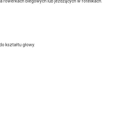
na rowerkach biegowych lub jeżdżących w fotelikach.
o kształtu głowy.