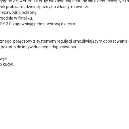
przygodę z rowerem. Oferuje niezawodną ochronę dla dzieci jeżdżących 
zych prób samodzielnej jazdy na własnym rowerze.
 niezawodną ochronę.
godnie w foteliku.
LEY 3.0 zapewniają pełną ochronę dziecka.
cznego, połączony z systemem regulacji umożliwiającym dopasowanie d
e pokrętło do indywidualnego dopasowania.
owym.
b kucyk.