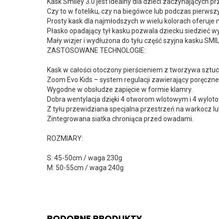
Kask Smiley 3.0 jest idealny dla dzieci zaczynających 
Czy to w foteliku, czy na biegówce lub podczas pierws
Prosty kask dla najmłodszych w wielu kolorach oferuje
Płasko opadający tył kasku pozwala dziecku siedzieć wy
Mały wizjer i wydłużona do tyłu część szyjna kasku SMI
ZASTOSOWANE TECHNOLOGIE:
Kask w całości otoczony pierścieniem z tworzywa sztu
Zoom Evo Kids – system regulacji zawierający poręczn
Wygodne w obsłudze zapięcie w formie klamry.
Dobra wentylacja dzięki 4 otworom wlotowym i 4 wylot
Z tyłu przewidziana specjalna przestrzeń na warkocz lu
Zintegrowana siatka chroniąca przed owadami.
ROZMIARY:
S: 45-50cm / waga 230g
M: 50-55cm / waga 240g
PODOBNE PRODUKTY