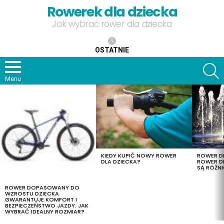
Rowerek dla dziecka
Jak wybrać rower dla dziecka
OSTATNIE
S
Menu
OSTATNIE
TREŚCI
KIEDY KUPIĆ NOWY ROWER
ROWER DL
DLA DZIECKA?
ROWER DL
SĄ RÓŻNI
ROWER DOPASOWANY DO
WZROSTU DZIECKA
GWARANTUJE KOMFORT I
BEZPIECZEŃSTWO JAZDY. JAK
WYBRAĆ IDEALNY ROZMIAR?