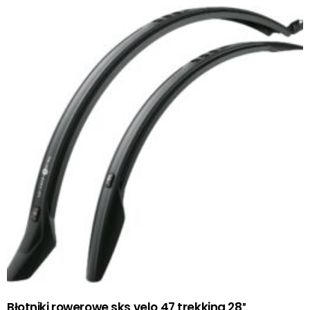
Błotniki rowerowe sks velo 47 trekking 28″