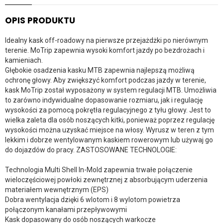
OPIS PRODUKTU
Idealny kask off-roadowy na pierwsze przejażdżki po nierównym
terenie. MoTrip zapewnia wysoki komfort jazdy po bezdrożach i
kamieniach.
Głębokie osadzenia kasku MTB zapewnia najlepszą możliwą
ochronę głowy. Aby zwiększyć komfort podczas jazdy w terenie,
kask MoTrip został wyposażony w system regulacji MTB. Umożliwia
to zarówno indywidualne dopasowanie rozmiaru, jak i regulację
wysokości za pomocą pokrętła regulacyjnego z tyłu głowy. Jest to
wielka zaleta dla osób noszących kitki, ponieważ poprzez regulację
wysokości można uzyskać miejsce na włosy. Wyrusz w teren z tym
lekkim i dobrze wentylowanym kaskiem rowerowym lub używaj go
do dojazdów do pracy. ZASTOSOWANE TECHNOLOGIE:
Technologia Multi Shell In-Mold zapewnia trwałe połączenie
wieloczęściowej powłoki zewnętrznej z absorbującym uderzenia
materiałem wewnętrznym (EPS)
Dobra wentylacja dzięki 6 wlotom i 8 wylotom powietrza
połączonym kanałami przepływowymi
Kask dopasowany do osób noszących warkocze