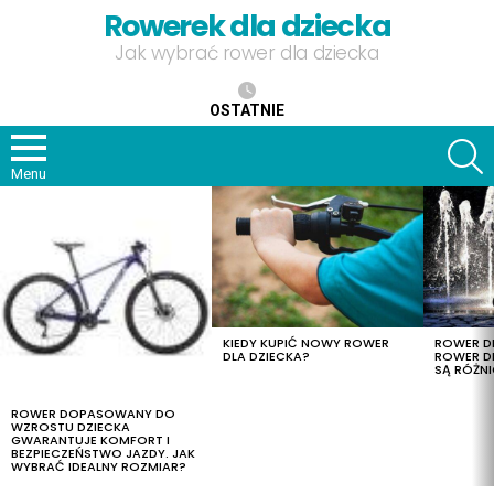
Rowerek dla dziecka
Jak wybrać rower dla dziecka
OSTATNIE
S
Menu
OSTATNIE
TREŚCI
KIEDY KUPIĆ NOWY ROWER
ROWER DL
DLA DZIECKA?
ROWER DL
SĄ RÓŻNI
ROWER DOPASOWANY DO
WZROSTU DZIECKA
GWARANTUJE KOMFORT I
BEZPIECZEŃSTWO JAZDY. JAK
WYBRAĆ IDEALNY ROZMIAR?